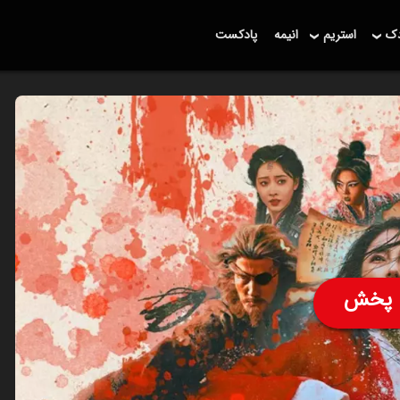
دک
استریم
انیمه
پادکست
پخش