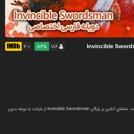
86
۶.۰
۱۸۶
%
- Invincible Swor
فیلم شمشیرزن شکست ناپذیر در سال 2025 در ژانر اکشن ساخته شده است. تماشای آنلاین و رایگان Invincible Swordsman از مایکت با دوبله بدون