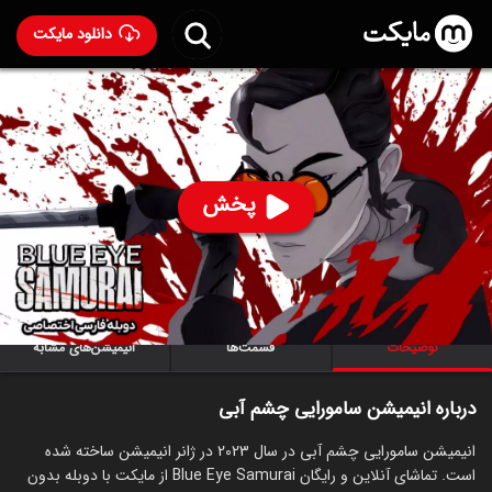
دانلود مایکت
انیمیشن سامورایی چشم آبی با دوبله فارسی
- Blue Eye
Samurai 2023
89
۸.۷
۴۹۴
%
پخش
ساخت آمریکا سال 2023
رده سنی ۱۸+
سریال
انیمیشن
اکشن
ماجراجویی
درام
توضیحات
قسمت‌ها
انیمیشن‌های مشابه
درباره انیمیشن سامورایی چشم آبی
انیمیشن سامورایی چشم آبی در سال 2023 در ژانر انیمیشن ساخته شده
است. تماشای آنلاین و رایگان Blue Eye Samurai از مایکت با دوبله بدون