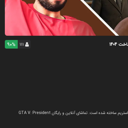
90
خت 1404
۱۱۱
%
استریم جی‌تی‌ای ۵: رئیس‌ جمهور - حسین آرتی‌جی در سال 1404 در ژانر استریم ساخته شده است. تماشای آنلاین و رایگان GTA V: President