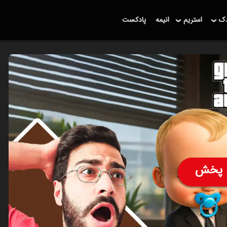
دک
استریم
انیمه
پادکست
پخش