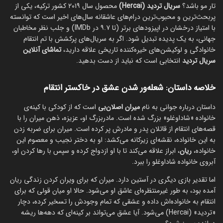
تار مو باشد؟
سریال تردید (Hercai)
محصول سال ۲۰۱۹ کشور ترکیه، یکی از
پربحث‌ترین و محبوب‌ترین درام‌های عاشقانه سال‌های اخیر است که توانسته
با امتیاز درخشان در اپیزودهای برتر (تا ۹.۷ در IMDb) و جلب نظر مخاطبان
جهانی، به یک پدیده تبدیل شود. اگر به سریال‌های پرکشش با تم انتقام
خانوادگی و لوکیشن‌های خیره‌کننده تاریخی علاقه دارید،
تماشای آنلاین
سریال تردید
انتخابی است که نباید از دست بدهید.
خلاصه داستان: شعله‌ور شدن عشق در خاکستر انتقام
داستان درباره جوانی به نام
میران اصلان‌بی
است که از کودکی با کینه‌ی
خانواده «شاداوغلو» بزرگ شده است. مادربزرگ او، عزیزه، ذهن میران را با
قصه‌های انتقام از قاتلان پدر و مادرش پر کرده است. میران برای ضربه زدن
به این خانواده، نقشه‌ای زیرکانه می‌کشد: او به دختر نجیب و معصوم این
خانواده،
ریان
، ابراز علاقه می‌کند تا با او ازدواج کرده و سپس با رها کردن او،
آبروی خانواده شاداوغلو را ببرد.
اما تقدیر بازی دیگری در آستین دارد. میران که برای ویران کردن زندگی ریان
آمده بود، به طور غیرمنتظره‌ای عاشق او می‌شود. حالا او میان قولی که برای
انتقام به خانواده‌اش داده و عشقی که تمام وجودش را تسخیر کرده، دچار
«تردید» (Hercai) می‌شود. آیا عشق می‌تواند بر کینه‌ای که دهه‌ها ریشه