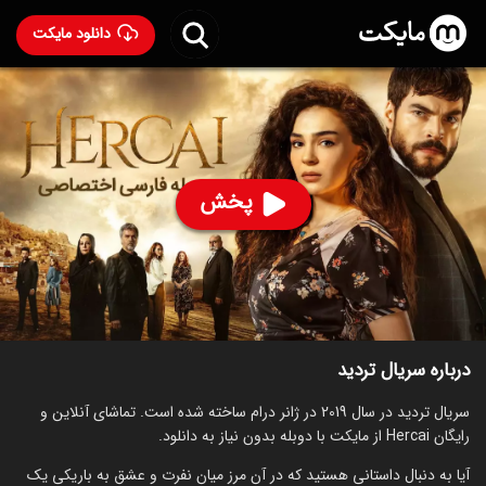
دانلود مایکت
سریال تردید با دوبله فارسی
- Hercai 2019
88
۶.۶
۳,۰۶۸
%
پخش
ساخت ترکیه سال 2019
رده سنی ۱۸+
ترکی
سریال
درام
عاشقانه
توضیحات
قسمت‌ها
سریال‌های مشابه
درباره سریال تردید
سریال تردید در سال 2019 در ژانر درام ساخته شده است. تماشای آنلاین و
رایگان Hercai از مایکت با دوبله بدون نیاز به دانلود.
آیا به دنبال داستانی هستید که در آن مرز میان نفرت و عشق به باریکی یک