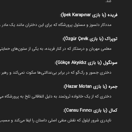
کند.
فریده (با بازی İpek Karapınar):
مددکار دلسوز و مسئول پرورشگاه که برای این دختران مانند یک مادر 
توپراک (با بازی Özgür Çevik):
معلمی مهربان و درستکار که در کنار فریده، به یکی از ستون‌های حمایت
سونگول (با بازی Gökçe Akyıldız):
دختری جسور و رک‌گو که در برابر بی‌عدالتی‌ها سکوت نمی‌کند و رهب
جمره (با بازی Hazar Motan):
دختری که از یک خانواده ثروتمند به دلیل اتفاقاتی تلخ به پرورشگاه می
کمال (با بازی Cansu Fırıncı):
ناپدری شرور ایلول که نقش منفی اصلی داستان را ایفا می‌کند و مس