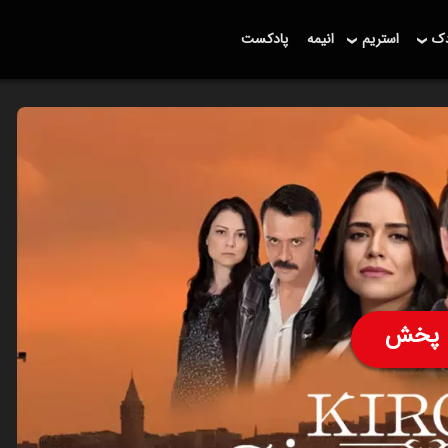
دک
استریم
انیمه
پادکست
پخش