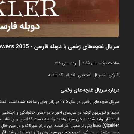
سریال غنچه‌های زخمی با دوبله فارسی
- Orphan Flowers 2015
ساخت ترکیه سال 2015
رده سنی ۱۸+
ترکی
سریال
جنایی
درام
عاشقانه
درباره سریال غنچه‌های زخمی
سریال غنچه‌های زخمی در سال 2015 در ژانر جنایی ساخته شده است. تماشای آنلاین و رایگان Orphan Flowers از مایکت با دوبله بدون نیاز به دانلود.
سینما و تلویزیون ترکیه در سال‌های اخیر با درام‌های خانوادگی و اجتماعی خو
انبوه آثار تولید شده، برخی سریال‌ها به واسطه دست گذاشتن روی نقاط
Çiçekler)
دقیقاً یکی از همین آثار است. این درام سوزناک و در عین حال
توجه منتقدان، به یکی از پربحث‌ترین سریال‌های ژانر درام تبدیل شد. اگ