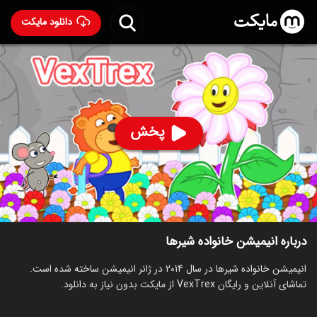
دانلود مایکت
انیمیشن خانواده شیرها
- VexTrex 2014
55
۳۶
%
پخش
ساخت آمریکا سال 2014
رده سنی ۳+
سریال
انیمیشن
توضیحات
قسمت‌ها
انیمیشن‌های مشابه
درباره انیمیشن خانواده شیرها
انیمیشن خانواده شیرها در سال 2014 در ژانر انیمیشن ساخته شده است.
تماشای آنلاین و رایگان VexTrex از مایکت بدون نیاز به دانلود.