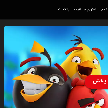
دک
استریم
انیمه
پادکست
پخش