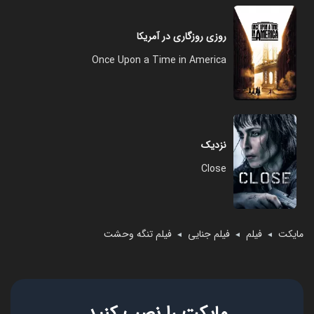
روزی روزگاری در آمریکا
Once Upon a Time in America
نزدیک
Close
مایکت
فیلم
فیلم جنایی
فیلم تنگه وحشت
◄
◄
◄
مایکت را نصب کنید