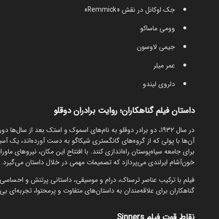
جک اوکانل در نقش «Remmick»
وومی ماساکو
جیمی لاوسون
عمر میلر
دلروی لیندو
داستان فیلم گناهکاران؛ روایت برادران دوقلو
در سال 1932، دو برادر دوقلو به نام‌های اسموک و استک بعد از سال
آن‌ها با پولی که از گروه‌های گانگستری شیکاگو به دست آورده‌اند، یک 
برای جامعه سیاه‌پوستان راه‌اندازی کنند. با افتتاح این مکان، نیروهای ماور
خون‌آشام ایرلندی می‌پردازد که تصمیمات مهمی در خلال داستان می‌گیرد.
فیلم با ترکیب عناصر ترسناک، درام و موسیقی، داستانی پرتنش و احساسی را ر
گناهکاران برای علاقه‌مندان به داستان‌های متفاوت و پرمحتوا، تجربه‌ای بی
نقاط قوت فیلم Sinners