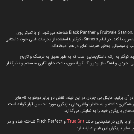
رایان کوگلر، کارگردان و نویسنده آمریکایی، با آثار برجسته‌ای مانند Fruitvale Station، Creed و Black Panther شناخته می‌شود. او با تمرکز روی
روایت‌های انسانی و اجتماعی، توانسته است جایگاه ویژه‌ای در سینمای معاصر پیدا کند. در فیلم Sinners، کوگلر با استفاده از تجربیات قبلی خود، داستانی
 و موسیقی به‌طور هنرمندانه‌ای در هم آمیخته‌اند.
Pr تولید شده، نشان‌دهنده تعهد کوگلر به ارائه داستان‌هایی است که به طور عمیق به فرهنگ و تاریخ
کل بی. جردن و آهنگساز لودوویگ گورانسون، باعث خلق آثاری منسجم و تاثیرگذار
 آن بزنیم. مایکل بی جردن در این فیلم، نقش دو برابر دوقلو به نام‌های
ر همکاری داشته و به خاطر توانایی‌های بازیگری مورد تحسین قرار گرفته است.
‌های بازیگری خود را به نمایش می‌گذارد.
True Grit
و Pitch Perfect شناخته شده و در