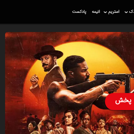
دک
استریم
انیمه
پادکست
پخش