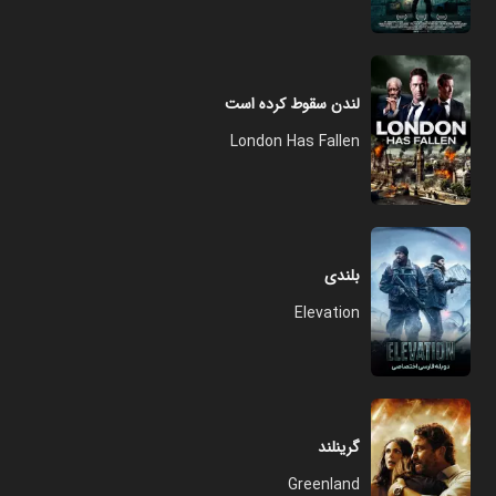
لندن سقوط کرده است
London Has Fallen
بلندی
Elevation
گرینلند
Greenland