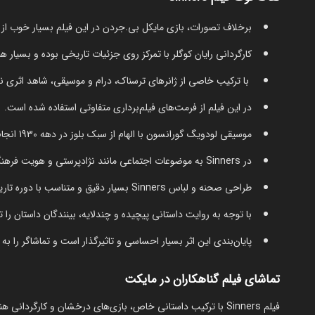
برخلاف تصورات، بازی مایکل بی.جردن در این فیلم بسیار خوب از 
کارگردانی رایان کوگلر با تمرکز روی جزئیات تاریخی بوده و بسیار ه
با ترکیب خاصی از ژانرهای ترسناک، درام و موسیقی، شاهد اثری ن
در این فیلم از فرمت‌های فیلم‌برداری متفاوتی استفاده شده است.
موسیقی لودویگ گورانسون با الهام از سبک بلوز در دهه 1930 انجام شده و بسیار تاثیرگذار است.
در Sinners به موضوعات اجتماعی مانند نژادپرستی و هویت فرهنگی پرداخته شده است.
طراحی صحنه و لباس Sinners بسیار دقیق و متناسب با دوره تاریخی بوده است.
با توجه به روایت داستانی پیچیده و چندلایه، بینندگان داستان را تا 
پایان‌بندی این اثر بسیار احساسی و تاثیرگذار است و تماشاگر را به ف
تماشای فیلم گناهکاران در مایکت