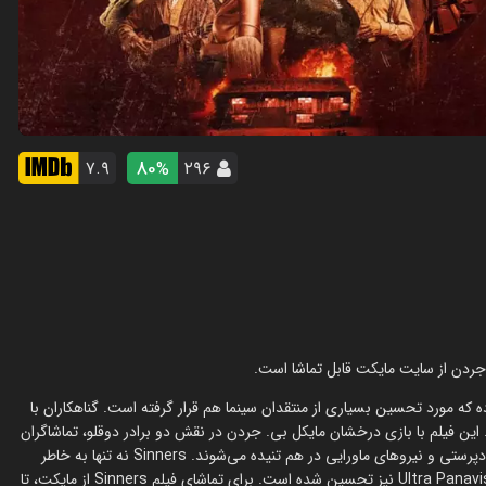
80
۷.۹
۲۹۶
%
. جردن از سایت مایکت قابل تماشا است.
گردانی رایان کوگلر، یکی از آثار برجسته سال 2025 بوده که مورد تحسین بسیاری از منتقدان سینما هم قرار گرفته است. گناهکاران با
. این فیلم با بازی درخشان مایکل بی. جردن در نقش دو برادر دوقلو، تماشاگران
را به دلتای می‌سی‌سی‌پی در دهه 1930 می‌برد؛ جایی که موسیقی بلوز، نژادپرستی و نیروهای ماورایی در هم تنیده می‌شوند. Sinners نه تنها به خاطر
داستان خاط، بلکه به دلیل استفاده از فرمت‌های فیلم‌برداری مانند Ultra Panavision 70 نیز تحسین شده است. برای تماشای فیلم Sinners از مایکت، تا