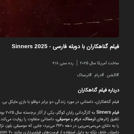
فیلم گناهکاران با دوبله فارسی
- Sinners 2025
ساخت آمریکا سال 2025
رده سنی ۱۸+
اکشن
درام
ترسناک
درباره فیلم گناهکاران
فیلم گناهکاران، داستانی در مورد زندگی دو برابر دوقلو با بازی مایکل بی
فیلم Sinners
به کار
تلفیق ژانرهای
ترسناک
،
درام
و
موسیقی
، داستانی متفاوت را روایت می‌کند