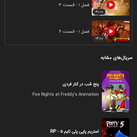
فصل ۱ - قسمت ۳
۳۰:۰۰
فصل ۱ - قسمت ۴
۱۴:۰۰
سریال‌های مشابه
پنج شب در کنار فردی
Five Nights at Freddy's Animation
استریم پاپی پلی تایم ۵ - RIP