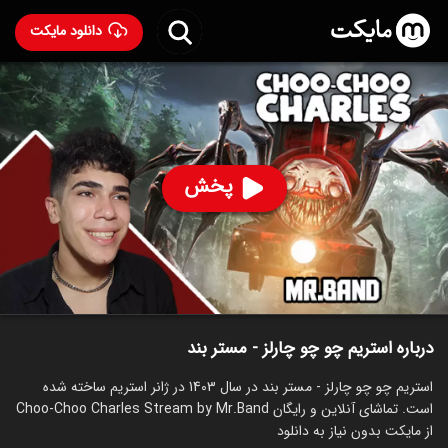
دانلود مایکت
استریم چو چو چارلز - مستر بند
ساخت 1403
88
۲۸۸
%
مستر بند
پخش
ساخت ایران سال 1403
رده سنی ۱۳+
استریم
توضیحات
قسمت‌ها
سریال‌های مشابه
درباره استریم چو چو چارلز - مستر بند
استریم چو چو چارلز - مستر بند در سال 1403 در ژانر استریم ساخته شده
است. تماشای آنلاین و رایگان Choo-Choo Charles Stream by Mr.Band
از مایکت بدون نیاز به دانلود