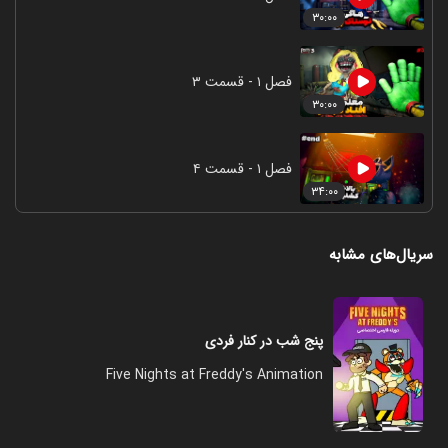
۳۰:۰۰
فصل ۱ - قسمت ۳
۳۰:۰۰
فصل ۱ - قسمت ۴
۳۴:۰۰
سریال‌های مشابه
پنج شب در کنار فردی
Five Nights at Freddy's Animation