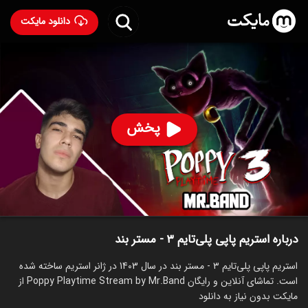
دانلود مایکت
استریم پاپی پلی‌تایم ۳ - مستر بند
ساخت 1403
86
۴۵۸
%
مستر بند
پخش
ساخت ایران سال 1403
رده سنی ۱۳+
استریم
توضیحات
قسمت‌ها
سریال‌های مشابه
درباره استریم پاپی پلی‌تایم ۳ - مستر بند
استریم پاپی پلی‌تایم ۳ - مستر بند در سال 1403 در ژانر استریم ساخته شده
است. تماشای آنلاین و رایگان Poppy Playtime Stream by Mr.Band از
مایکت بدون نیاز به دانلود