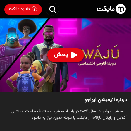
دانلود مایکت
انیمیشن ایواجو با دوبله فارسی
- Iwájú 2024
84
۷.۳
۲۹۴
%
پخش
ساخت آمریکا سال 2024
رده سنی ۳+
سریال
انیمیشن
ماجراجویی
درام
توضیحات
قسمت‌ها
انیمیشن‌های مشابه
درباره انیمیشن ایواجو
انیمیشن ایواجو در سال 2024 در ژانر انیمیشن ساخته شده است. تماشای
آنلاین و رایگان Iwájú از مایکت با دوبله بدون نیاز به دانلود.