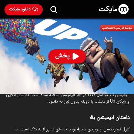
دانلود مایکت
انیمیشن بالا با دوبله فارسی
- Up 2009
91
۸.۳
۱,۱۶۲
%
پخش
ساخت آمریکا سال 2009
رده سنی ۷+
انیمیشن
ماجراجویی
کمدی
خانوادگی
درباره انیمیشن بالا
انیمیشن بالا در سال 2009 در ژانر انیمیشن ساخته شده است. تماشای آنلاین
و رایگان Up از مایکت با دوبله بدون نیاز به دانلود.
داستان انیمیشن بالا
کارل فردریکسن، پیرمردی ماجراجو، با خانه‌ای که پر از بادکنک است، به