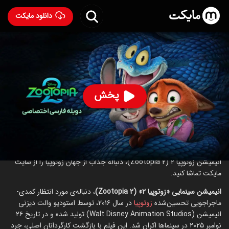
دانلود مایکت
انیمیشن زوتوپیا ۲ با دوبله فارسی
- Zootopia 2 2025
90
۷.۳
۹,۹۰۱
%
پخش
ساخت آمریکا سال 2025
رده سنی ۱۳+
انیمیشن
ماجراجویی
کمدی
جنایی
خانوادگی
درباره انیمیشن زوتوپیا ۲
انیمیشن زوتوپیا 2 (Zootopia 2)، دنباله جذاب از جهان زوتوپیا را از سایت
مایکت تماشا کنید.
انیمیشن سینمایی «زوتوپیا ۲» (Zootopia 2)
، دنباله‌ی مورد انتظار کمدی-
ماجراجویی تحسین‌شده‌
زوتوپیا
در سال ۲۰۱۶، توسط استودیو والت دیزنی
انیمیشن (Walt Disney Animation Studios) تولید شده و در تاریخ ۲۶
نوامبر ۲۰۲۵ در سینماها اکران شد. این فیلم با بازگشت کارگردانان اصلی، جرد