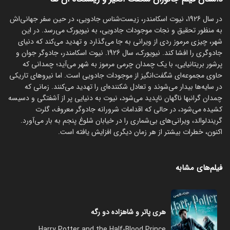
در سال 1926، نیوت اسکامندر، زیست‌شناس جادویی، در حین سفر جهانی‌اش
به منظور تحقیق و نجات موجودات جادویی، به نیویورک می‌رسد. در این
شهر، چیزی مرموز ردی از ویرانی به جا می‌گذارد و تهدید می‌کند که دنیای
جادوگری را افشا کند. نیویورک، سال 1926. نیوت اسکامندر، جادوگر جوان و
پرشور بریتانیایی، با یک چمدان چرمی مرموز به شهر می‌آید؛ چمدانی که
حاوی مجموعه‌ای شگفت‌انگیز از موجودات جادویی است. اما نیروهای تاریکی
در سایه‌ها بیدار می‌شوند و تعادل شکننده‌ای را تهدید می‌کنند. زمانی که
چمدان گرانبها ناگهان ناپدید می‌شود، نیوت به دنیایی پر از آشفتگی و دسیسه
کشیده می‌شود، در حالی که اقدامات شرورانه جادوگر معروف، گلرت
گریندلوالد، ویرانی‌های بی‌شماری را در خیابان شلوغ پنجم به بار می‌آورد.
اکنون، خطرات بیشتر از هر زمان دیگری افزایش یافته است.
فیلم‌های مشابه
هری پاتر و شاهزاده دو رگه
Harry Potter and the Half-Blood Prince