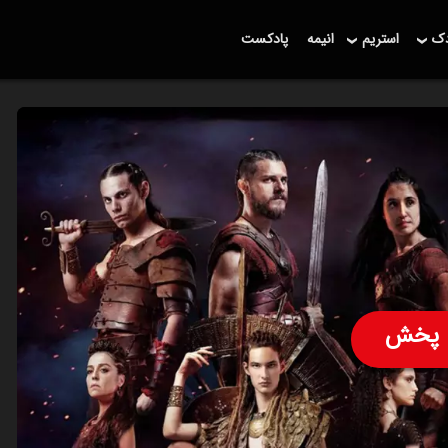
دک
استریم
انیمه
پادکست
پخش