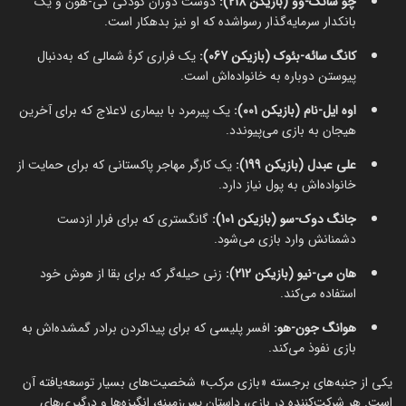
چو سانگ‌-وو (بازیکن 218):
دوست دوران کودکی گی‌-هون و یک
بانکدار سرمایه‌گذار رسوا‌شده که او نیز بدهکار است.
کانگ سائه‌-بئوک (بازیکن 067):
یک فراری کرهٔ شمالی که به‌دنبال
پیوستن دوباره به خانواده‌اش است.
اوه ایل‌-نام (بازیکن 001):
یک پیرمرد با بیماری لاعلاج که برای آخرین
هیجان به بازی می‌پیوندد.
علی عبدل (بازیکن 199):
یک کارگر مهاجر پاکستانی که برای حمایت از
خانواده‌اش به پول نیاز دارد.
جانگ دوک‌-سو (بازیکن 101):
گانگستری که برای فرار از‌دست
دشمنانش وارد بازی می‌شود.
هان می‌-نیو (بازیکن 212):
زنی حیله‌گر که برای بقا از هوش خود
استفاده می‌کند.
هوانگ جون‌-هو:
افسر پلیسی که برای پیدا‌کردن برادر گمشده‌اش به
بازی نفوذ می‌کند.
یکی از جنبه‌های برجسته «بازی مرکب» شخصیت‌های بسیار توسعه‌یافته آن
است. هر شرکت‌کننده در بازی، داستانِ پس‌زمینه، انگیزه‌ها و درگیری‌های