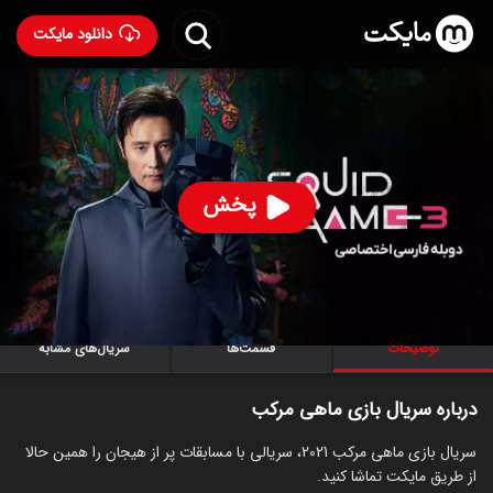
دانلود مایکت
سریال بازی ماهی مرکب با دوبله فارسی
- Squid Game
2021
94
۸.۰
۷۷,۱۱۳
%
پخش
ساخت کره جنوبی سال 2021
رده سنی ۱۸+
کره‌ای
سریال
اکشن
جنایی
درام
توضیحات
قسمت‌ها
سریال‌های مشابه
درباره سریال بازی ماهی مرکب
سریال بازی ماهی مرکب 2021، سریالی با مسابقات پر از هیجان را همین حالا
از طریق مایکت تماشا کنید.