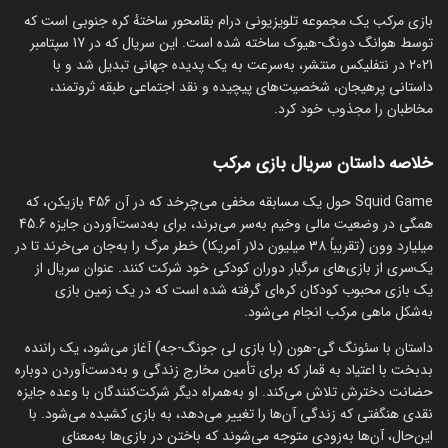
بازی مرکب یک مجموعه تلویزیونی درام بقا‌محور ساختهٔ کره جنوبی است که
توسط هوانگ دونگ-هیوک ساخته شده است. این سریال که در 17 سپتامبر
2021 در نتفلیکس منتشر، به‌سرعت به یک پدیده جهانی تبدیل شد و با
داستانی پرهیجان، شخصیت‌های پیچیده و نقد اجتماعی طبقه ثروتمند،
مخاطبان را مجذوب خود کرد.
خلاصه داستان سریال بازی مرکب
Squid Game حول یک مسابقه مخفی می‌چرخد که در آن 456 بازیکن، که
همگی در وضعیت مالی وخیم به‌سر می‌برند، برای به‌دست‌آوردن جایزه 45.6
میلیارد وون (تقریباً 38 میلیون دلار آمریکا) خطر مرگ را به‌جان می‌خرند تا در
یک‌سری از بازی‌های مرگبار دوران کودکی خود شرکت کنند. عنوان سریال از
یک بازی محبوب کودکان کره‌ای گرفته شده است که در یک زمین بازی
به‌شکل ماهی مرکب انجام می‌شود.
داستان با سئونگ گی-هون (با بازی لی جونگ-جه) آغاز می‌شود، یک راننده
بدبخت با اعتیاد به قمار که برای تأمین مخارج زندگی و به‌دست‌آوردن دوباره
حضانت دخترش تلاش می‌کند. او به‌همراه دیگر شرکت‌کنندگان با وعده جایزه
نقدی هنگفتی که زندگی آن‌ها را تغییر می‌دهد، به بازی کشیده می‌شود. با
این‌حال، آن‌ها به‌زودی متوجه می‌شوند که باختن در بازی‌ها به‌معنای