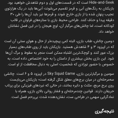
Hide-and-Seek است که در قسمت‌های اول و دوم شاهدش خواهید بود.
بازیکنان به رنگ‌های آبی و قرمز تقسیم می‌شوند؛ آبی‌ها باید در یک هزارتوی
عجیب پنهان شده یا از بازی خارج شوند و قرمزها نیز باید آن‌ها را طی 30
دقیقه پیدا و حذف کنند. طراحی محیط بازی با ستاره‌های فراوان در قالب
کودکانه است، اما چالش‌های مرگبار آن، اوج هیجان را در این فصل نشانتان
خواهد داد.
دومین چالش، طناب بازی، البته کمی پیچیده‌تر از حال و هوای سنتی آن است
که در اپیزود 3 و 4 شاهدش هستید. بازیکنان باید از روی طناب‌های بسیار
بزرک عبور کنند و کوچک‌ترین اشتباه ممکن است منجر به سقوط و مرگ آن‌ها
شود. این بازی بخش بیشتری از داستان را به خود اختصاص داده است، به
خصوص با حضور نوزادی که شخصیت اصلی به دنبال محافظت از او است.
سومین و مرگبارترین بازی، Sky Squid Game در اپیزود 5 و 6 است. چالشی
سه‌مرحله‌ای در میان برج‌های معلق شکل گرفته است؛ بازیکنان می‌بایست
روی برج مربع، مثلث و دایره بمانند، در حالی که نبردهای فیزیکی برای پرتاب
حریفان دارند. قوانین چندمرحله‌ای و فشار روانی بالای بازی، همراه با
نمادگرایی مبهمی در طراحی ست، نشان‌دهنده شدت بی‌رحم فصل است.
نتیجه‌گیری