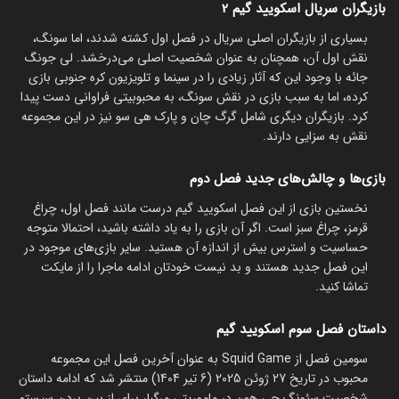
بازیگران سریال اسکویید گیم 2
بسیاری از بازیگران اصلی سریال در فصل اول کشته شدند، اما سونگ،
نقش اول آن، همچنان به عنوان شخصیت اصلی می‌درخشد. لی جونگ
جائه با وجود این که آثار زیادی را در سینما و تلویزیون کره جنوبی بازی
کرده، اما به سبب بازی در نقش سونگ، به محبوبیتی فراوانی دست پیدا
کرد. بازیگران دیگری شامل گرگ چان و پارک هی سو نیز در این مجموعه
نقش به سزایی دارند.
بازی‌ها و چالش‌های جدید فصل دوم
نخستین بازی از این فصل اسکویید گیم درست مانند فصل اول، چراغ
قرمز، چراغ سبز است. اگر آن بازی را به یاد داشته باشید، احتمالا متوجه
حساسیت و استرس بیش از اندازه آن هستید. سایر بازی‌های موجود در
این فصل جدید هستند و بد نیست خودتان ادامه ماجرا را از مایکت
تماشا کنید.
داستان فصل سوم اسکویید گیم
سومین فصل از Squid Game به عنوان آخرین فصل این مجموعه
محبوب در تاریخ 27 ژوئن 2025 (6 تیر 1404) منتشر شد که ادامه داستان
شخصیت سئونگ جی هون در ماموریتی مرگبار برای از بین بردن سیستم