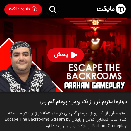
دانلود مایکت
استریم فرار از بک رومز - پرهام گیم پلی
ساخت 1403
95
۴۱۲
%
پرهام گیم پلی
پخش
ساخت ایران سال 1403
رده سنی ۱۳+
استریم
توضیحات
قسمت‌ها
سریال‌های مشابه
درباره استریم فرار از بک رومز - پرهام گیم پلی
استریم فرار از بک رومز - پرهام گیم پلی در سال 1403 در ژانر استریم ساخته
شده است. تماشای آنلاین و رایگان Escape The Backrooms Stream by
Parham Gameplay از مایکت بدون نیاز به دانلود