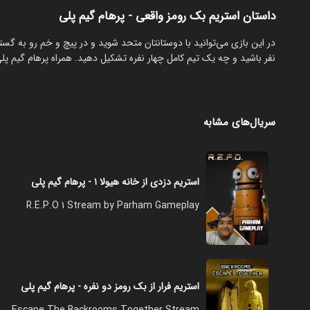
داستان استریم بک رومز واقعی - پرهام گیم پلی
‏در این بازی می‌توانید با دوستانتان متحد شوید و در پیچ و خم رو به گ
نفر باشید و چه یک تیم کامل چهار نفره تشکیل دهید. همراه پرهام گیم پلی
سریال‌های مشابه
استریم دزدی از خانه هیولا ۱ - پرهام گیم پلی
R.E.P.O 1 Stream by Parham Gameplay
استریم فرار از بک رومز دو نفره - پرهام گیم پلی
Escape The Backrooms Together Stream