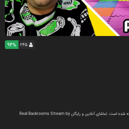
94
۲۴۵
%
استریم بک رومز واقعی - پرهام گیم پلی در سال 1404 در ژانر استریم ساخته شده است. تماشای آنلاین و رایگان Real Backrooms Stream by