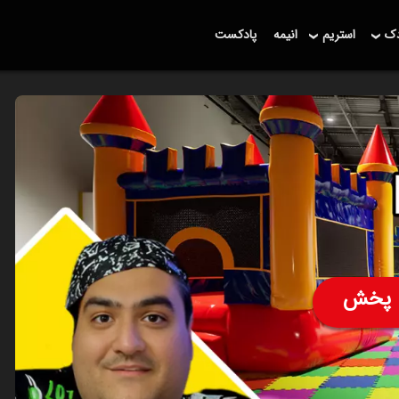
دک
استریم
انیمه
پادکست
پخش