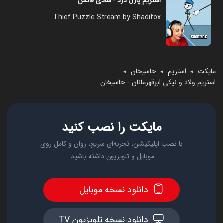
استریم پازل دزد - شادی فاکس
Thief Puzzle Stream by Shadifox
مایکت
استریم
حاسیخان
◄
◄
◄
استریم ولاد و نیکی ابرقهرمانان - حاسیخان
مایکت را نصب کنید
با نصب اپلیکیشن، تجربه‌ای سریع، روان و کامل روی
موبایل و تلویزیون داشته باشید.
دانلود نسخه موبایل
دانلود نسخه تلویزیون TV