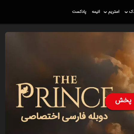
دک
استریم
انیمه
پادکست
پخش