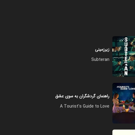
فصل ۱ - قسمت ۸ - فرومایگان و
ناجوانمردها
۴۹:۰۰
زیرزمینی
Subteran
راهنمای گردشگران به سوی عشق
A Tourist's Guide to Love