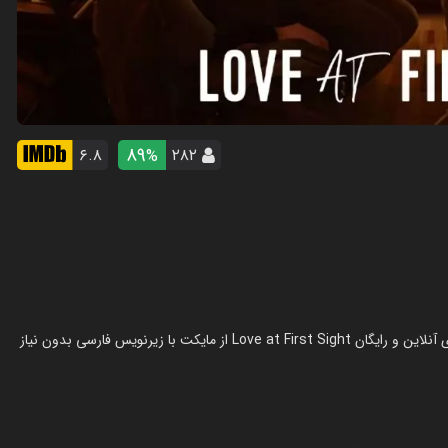
89
۶.۸
۲۸۲
%
فیلم عشق در نگاه اول در سال 2023 در ژانر درام ساخته شده است. تماشای آنلاین و رایگان Love at First Sight از مایکت با زیرنویس فارسی بدون نیاز