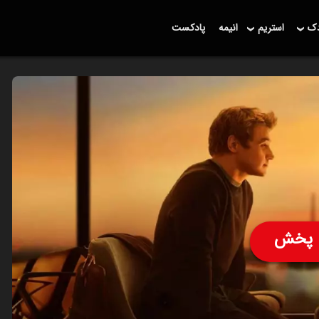
دک
استریم
انیمه
پادکست
پخش