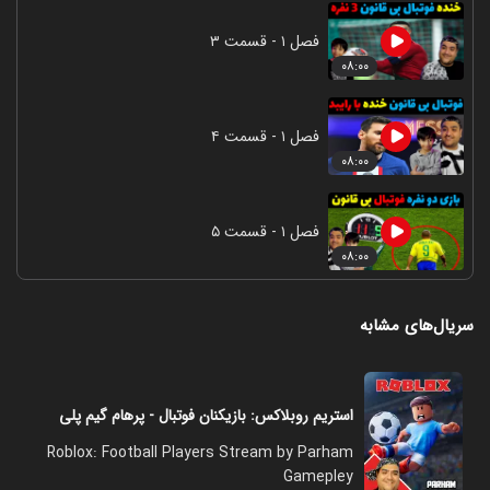
فصل ۱ - قسمت ۳
۰۸:۰۰
فصل ۱ - قسمت ۴
۰۸:۰۰
فصل ۱ - قسمت ۵
۰۸:۰۰
سریال‌های مشابه
استریم روبلاکس: بازیکنان فوتبال - پرهام گیم پلی
Roblox: Football Players Stream by Parham
Gamepley