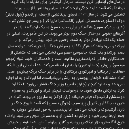
در سال‌های ابتدایی قرن بیستم، سازمان کینگزمن برای مقابله با یک گروه
توطئه‌گر که قصد دارند جنگی ایجاد کنند تا میلیون‌ها نفر را از بین ببرند،
تشکیل می‌شود. در سال ۱۹۰۲، نجبای بریتانیایی از جمله اورلاندو (راول فاینز)
دوک آکسفورد، همسرش امیلی (الکساندرا ماریا لارا) و پسر جوانشان کنراد
(هریس دیکینسون) هنگام کار برای صلیب سرخ به یک اردوگاه تمرکز در
آفریقای جنوبی در خلال جنگ دوم بوئر می‌روند. در این مأموریت، امیلی در
حمله یک تک تیرانداز بوئر به شدت زخمی می‌شود. پیش از مرگ، او از
اورلاندو می‌خواهد که هرگز نگذارد پسرشان جنگ را تجربه کند. دوازده سال
بعد، اورلاندو یک شبکه جاسوسی خصوصی تشکیل می‌دهد که متشکل از
خدمتکاران خانگی قدرتمندترین مقام‌ها است و خدمتکاران خود، شولا (دیجو
مونسو) و پولی (جما آرتنتون) را به آن اضافه می‌کند. هدف اصلی این شبکه
حفاظت از بریتانیا و امپراتوری بریتانیای را در برابر جنگ بزرگ پیش‌رو است.
کنراد مشتاقانه خواهان پیوستن به ارتش بریتانیاست، اما اورلاندو به او اجازه
نمی‌دهد و به لرد کیچنر (چارلز دانس) وزیر جنگ فشار می‌آورد تا نگذارد
کنراد به ارتش ملحق شود. به درخواست کیچنر، کنراد و اورلاندو به همراه
دوستشان آرشیدوک فرانز فردیناند (ران کوک) به سارایوو می‌روند. کنراد در
حین بمب‌گذاری گابریل پرینسیپ (جوئل باسمن) که قصد شروع جنگ را
دارد، آرشیدوک را نجات می‌دهد. اما پرینسیپ به طور تصادفی دوباره به
جمع آن‌ها برمی‌خورد و موفق به کشتن او و همسرش سوفی می‌شود. پادشاه
جرج انگلستان، تزار نیکلاس روسیه و کایزر ویلهلم آلمان، همه قوم و خویش
بودند و تحت کنترلی از سوی ملکه ویکتوریا قرار داشتند. مرگ آرشیدوک