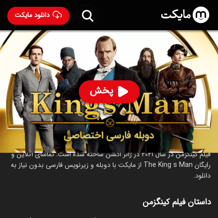
دانلود مایکت
فیلم کینگزمن با دوبله فارسی
- The King's Man 2021
89
۶.۳
۲۴۱
%
پخش
ساخت بریتانیا سال 2021
رده سنی ۱۸+
اکشن
ماجراجویی
درباره فیلم کینگزمن
فیلم کینگزمن در سال 2021 در ژانر اکشن ساخته شده است. تماشای آنلاین و
رایگان The King s Man از مایکت با دوبله و زیرنویس فارسی بدون نیاز به
دانلود.
داستان فیلم کینگزمن