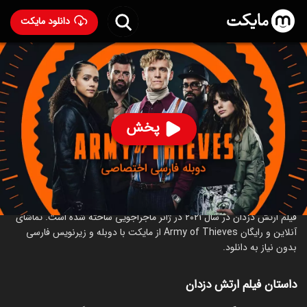
دانلود مایکت
فیلم ارتش دزدان با دوبله فارسی
- Army of Thieves 2021
96
۶.۴
۷۳۵
%
پخش
ساخت آلمان سال 2021
رده سنی ۱۸+
ماجراجویی
اکشن
جنایی
ترسناک
درباره فیلم ارتش دزدان
فیلم ارتش دزدان در سال 2021 در ژانر ماجراجویی ساخته شده است. تماشای
آنلاین و رایگان Army of Thieves از مایکت با دوبله و زیرنویس فارسی
بدون نیاز به دانلود.
داستان فیلم ارتش دزدان