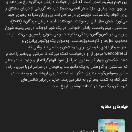
این فیلم پیش‌درآمدی است که قبل از حوادث «ارتش مردگان» رخ می‌دهد و
بر روی لوید ویتری، دزد ماهر آلمانی، تمرکز دارد که گروهی از دزدان مشتاق را
برای انجام یک سرقت فوق‌سری در مراحل ابتدایی پایان دنیا به رهبری خود
می‌آورد. شش سال قبل از حوادث نابودکننده فیلم «ارتش مردگان» (۲۰۲۱)،
سباستین، پیش‌خدمت بانکی خجالتی در یک شهر کوچک، در پس‌زمینه شیوع
ویروسی در لاس‌وگاس، زندگی یکنواخت و بی‌تحولی را سپری می‌کند. او که
مجذوب قفل‌ها و گاوصندوق‌هاست، به‌عنوان یک یوتیوبر پرانرژی و
نظریه‌پرداز دزدی، فرصتی برای درخشش پیدا می‌کند وقتی که
گwendoline مرموز از او درخواست کمک می‌کند تا سرقتی بی‌نظیر را انجام
دهد: شکستن چهار گاوصندوق غیرقابل نفوذ الهام‌گرفته از ریچارد. اما در حالی
که سباستین و گروهش به یک مأموریت پرهیجان در سراسر اروپا می‌پردازند،
مأمور وسواس‌گونه اینترپل، دلکرا، به شدت در پی آن‌هاست و وضعیت در
شهر گناه به شدت بحرانی به نظر می‌رسد. حال، در برابر شانس‌های
غیرممکن، یک مرد در آستانه نوشتن تاریخ است.
فیلم‌های مشابه