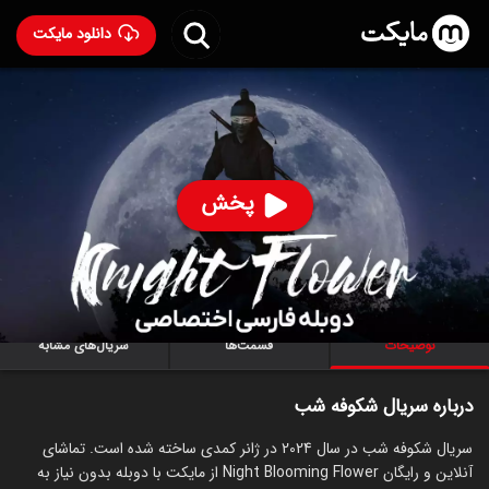
دانلود مایکت
سریال شکوفه شب با دوبله فارسی
- Night Blooming
Flower 2024
93
۷.۸
۲۹۸
%
پخش
ساخت کره جنوبی سال 2024
رده سنی ۱۸+
کره‌ای
سریال
کمدی
توضیحات
قسمت‌ها
سریال‌های مشابه
درباره سریال شکوفه شب
سریال شکوفه شب در سال 2024 در ژانر کمدی ساخته شده است. تماشای
آنلاین و رایگان Night Blooming Flower از مایکت با دوبله بدون نیاز به