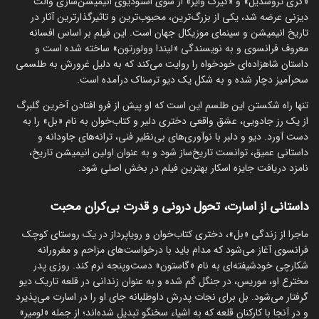
«گری تروسدیل» و «کیرک وایز» از سوی استودیوی انیمیشن‌سازی والت
دیزنی عرضه شد، یکی از بزرگ‌ترین، محبوب‌ترین و تاثیرگذارترین آثار در
تاریخ انیمیشن و سینمای موزیکال جهان است. این فیلم بر اساس افسانه
معروف فرانسوی و به نویسندگی «لیندا وولورتون» ساخته شده است و
داستان شاهزاده‌ای خودخواه را روایت می‌کند که به دلیل غرورش به طلسمی
سحرآمیز دچار شده و به شکل یک دیو ترسناک درآمده است.
تنها راه شکستن این طلسم این است که او پیش از فرو افتادن آخرین گلبرگ
از یک رز جادویی، عشق واقعی دختری دلیر و کتاب‌خوان به نام «بل» را به
دست آورد. دیو و دلبر با نوآوری‌های بی‌نظیر فنی، ترانه‌های جاودانه و
داستانی عمیق، توانست تاریخ‌ساز شود و به عنوان اولین انیمیشن تاریخ،
نامزد دریافت جایزه اسکار بهترین فیلم در بخش اصلی شود.
داستانی از اسارت، تحول درونی و قدرت بی‌کران محبت
ماجرا از زندگی «بل»، دختری کتاب‌خوان و رویاپرداز در یک روستای کوچک
فرانسوی آغاز می‌شود که مدام باید با درخواست‌های مزاحم و مغرورانه
شکارچی خودشیفته‌ای به نام «گاستون» دست‌وپنجه نرم کند. روزی پدر
مخترع او، موریس، در جنگل گم شده و به عنوان زندانی در قلعه تاریک دیو
گرفتار می‌شود. بل برای نجات پدرش داوطلبانه جای او را در اسارت می‌پذیرد
و در آنجا با کارکنان قلعه که به اشیاء سخنگو تبدیل شده‌اند؛ از جمله «لومیر»