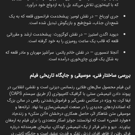
که با کینه‌توزی تلاش می‌کند بل را به ازدواج خود درآورد.
جری اورباخ — در نقش لومیر: پیشخدمت فرانسوی قلعه که به یک
شمع‌دان جذاب، شوخ‌طبع و بازیگوش تبدیل شده است.
دیوید اگدن استیرز — در نقش کوگزورث: پیشخدمت ارشد و مقرراتی
قلعه که قالب یک ساعت رومیزی را به خود گرفته است.
آنجلا لنسبوری — در نقش خانم پاتس: سرآشپز مهربان و مادر قلعه که
به شکل یک قوری چای‌خوری درآمده است.
بررسی ساختار فنی، موسیقی و جایگاه تاریخی فیلم
این فیلم محصول سال‌های طلایی رنسانس دیزنی است و نقشی انقلابی در
پیوند دادن انیمیشن سنتی با گرافیک کامپیوتری (از طریق سیستم CAPS)
ایفا کرد، به ویژه در سکانس نفس‌گیر و فراموش‌نشدنی رقص در سالن بزرگ
که استانداردهای جدیدی را در صنعت انیمیشن‌سازی بنا نهاد. ترانه‌ها و
موسیقی متن شاهکار اثر، حاصل همکاری درخشان «آلن منکن» و زنده‌یاد
«هوارد اشمن» است که توانستند جوایز اسکار متعددی را برای فیلم به ارمغان
بیاورند. دیو و دلبر فراتر از یک انیمیشن کودکان، بیانیه‌ای هنرمندانه درباره
فراتر رفتن از ظاهر افراد، ارزش تفکر و قدرت عشق است و جایگاه ثابتی در