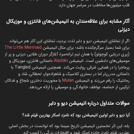
قلب میلیون‌ها مخاطب در سراسر جهان دارد.
آثار مشابه برای علاقه‌مندان به انیمیشن‌های فانتزی و موزیکال
دیزنی
اگر از تماشای انیمیشن دیو و دلبر لذت بردید، تماشای این آثار هم می‌تواند
برای شما بسیار سرگرم‌کننده باشد؛ برای مثال انیمیشن
The Little Mermaid
(پری دریایی کوچولو) با همان تیم ترانه‌سرا، آغازگر دوران طلایی دیزنی و پر از
موسیقی‌های دلنشین است. انیمیشن
Aladdin
داستانی فانتزی، موزیکال و
پرماجرا را در فضایی شرقی روایت می‌کند. همچنین انیمیشن Tangled با
داستانی مدرن‌تر اما در بستری کلاسیک و شاهزاده‌وار، لحظاتی شاد و
رمانتیک را رقم می‌زند و انیمیشن
Mulan
با محوریت دختری شجاع و فداکار،
ترکیبی از حماسه، عواطف خانوادگی و موسیقی را ارائه می‌دهد.
سوالات متداول درباره انیمیشن دیو و دلبر
آیا دیو و دلبر اولین انیمیشنی بود که نامزد اسکار بهترین فیلم شد؟
بله، این اثر نخستین انیمیشن تاریخ سینما بود که توانست در بخش اصلی
بهترین فیلم نامزد جایزه اسکار شود و افتخارات بزرگی را کسب کند.