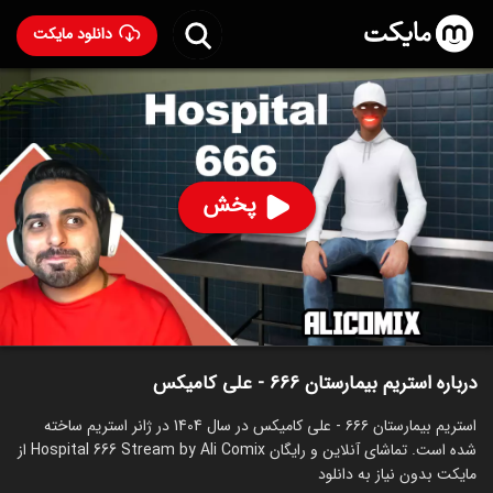
دانلود مایکت
استریم بیمارستان ۶۶۶ - علی کامیکس
ساخت 1404
96
۳۵۲
%
علی کامیکس
پخش
ساخت ایران سال 1404
رده سنی ۱۳+
استریم
توضیحات
قسمت‌ها
سریال‌های مشابه
درباره استریم بیمارستان ۶۶۶ - علی کامیکس
استریم بیمارستان ۶۶۶ - علی کامیکس در سال 1404 در ژانر استریم ساخته
شده است. تماشای آنلاین و رایگان Hospital 666 Stream by Ali Comix از
مایکت بدون نیاز به دانلود