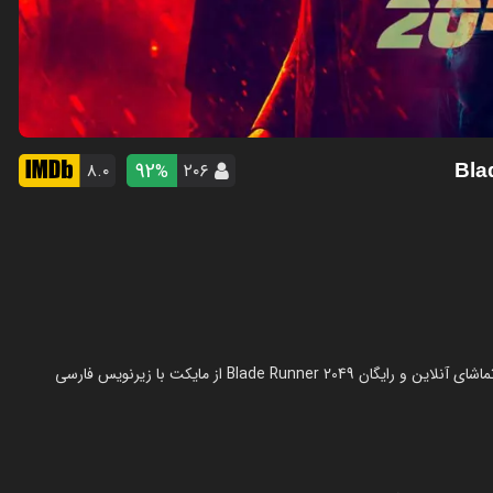
92
۸.۰
۲۰۶
%
فیلم بلید رانر ۲۰۴۹ (۲۰۱۷) در سال 2017 در ژانر اکشن ساخته شده است. تماشای آنلاین و رایگان Blade Runner 2049 از مایکت با زیرنویس فارسی