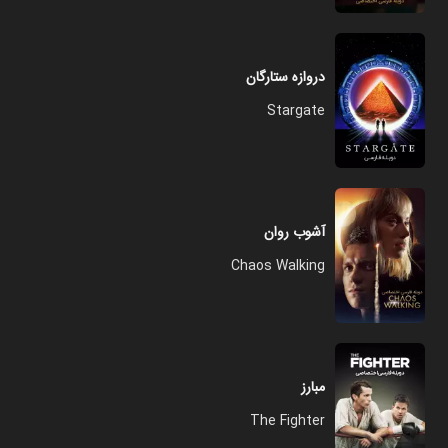
دروازه ستارگان
Stargate
آشوب روان
Chaos Walking
مبارز
The Fighter