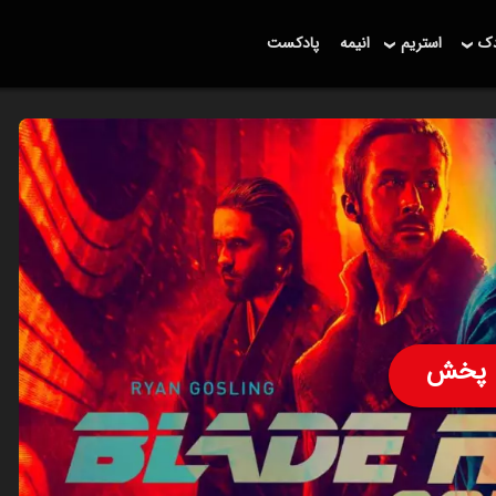
دک
استریم
انیمه
پادکست
پخش