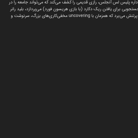
ز اداره پلیس لس آنجلس، رازی قدیمی را کشف می‌کند که می‌تواند جامعه را در
 ببرد. او، سی‌سال پس از حوادث فیلم بلید رانر (۱۹۸۲)، به جستجویی برای یافتن ریک دکارد (با بازی هریسون فورد) می‌پردازد، بلید رانر
سابقی که در طی این سه دهه گم شده است. کشف‌های او او را به سفری پرتنش می‌برد که همزمان با uncovering مخفی‌کاری‌های بزرگ، سرنوشت و