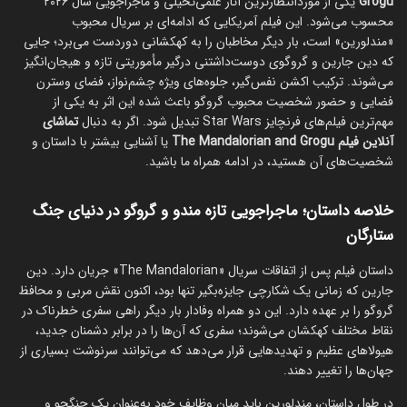
Grogu
یکی از موردانتظارترین آثار علمی‌تخیلی و ماجراجویی سال ۲۰۲۶
محسوب می‌شود. این فیلم آمریکایی که ادامه‌ای بر سریال محبوب
«مندلورین» است، بار دیگر مخاطبان را به کهکشانی دوردست می‌برد؛ جایی
که دین جارین و گروگوی دوست‌داشتنی درگیر مأموریتی تازه و هیجان‌انگیز
می‌شوند. ترکیب اکشن نفس‌گیر، جلوه‌های ویژه چشم‌نواز، فضای وسترن
فضایی و حضور شخصیت محبوب گروگو باعث شده این اثر به یکی از
مهم‌ترین فیلم‌های فرنچایز Star Wars تبدیل شود. اگر به دنبال
تماشای
آنلاین فیلم The Mandalorian and Grogu
یا آشنایی بیشتر با داستان و
شخصیت‌های آن هستید، در ادامه همراه ما باشید.
خلاصه داستان؛ ماجراجویی تازه مندو و گروگو در دنیای جنگ
ستارگان
داستان فیلم پس از اتفاقات سریال «The Mandalorian» جریان دارد. دین
جارین که زمانی یک شکارچی جایزه‌بگیر تنها بود، اکنون نقش مربی و محافظ
گروگو را بر عهده دارد. این دو همراه وفادار بار دیگر راهی سفری خطرناک در
نقاط مختلف کهکشان می‌شوند؛ سفری که آن‌ها را در برابر دشمنان جدید،
هیولاهای عظیم و تهدیدهایی قرار می‌دهد که می‌توانند سرنوشت بسیاری از
جهان‌ها را تغییر دهند.
در طول داستان، مندلورین باید میان وظایف خود به‌عنوان یک جنگجو و