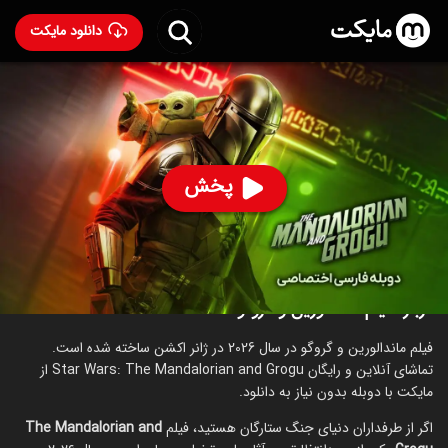
دانلود مایکت
فیلم ماندالورین و گروگو با دوبله فارسی
- Star Wars: The
Mandalorian and Grogu 2026
93
۶.۹
۱۷۴
%
پخش
ساخت آمریکا سال 2026
رده سنی ۱۳+
اکشن
ماجراجویی
خانوادگی
علمی‌تخیلی
درباره فیلم ماندالورین و گروگو
فیلم ماندالورین و گروگو در سال 2026 در ژانر اکشن ساخته شده است.
تماشای آنلاین و رایگان Star Wars: The Mandalorian and Grogu از
مایکت با دوبله بدون نیاز به دانلود.
اگر از طرفداران دنیای جنگ ستارگان هستید، فیلم
The Mandalorian and