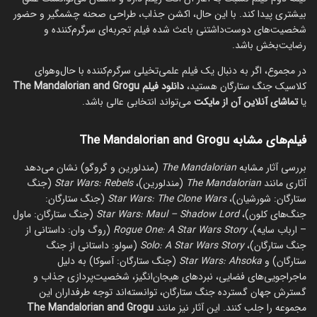
بیشتری پیدا کند. با این حال، اکشن جذاب، طراحی صحنه چشمگیر و حضور
شخصیت‌های دوست‌داشتنی باعث شده فیلم تجربه‌ای سرگرم‌کننده و
رضایت‌بخش باشد.
در مجموع، اگر به دنبال یک فیلم علمی‌تخیلی سرگرم‌کننده با حال‌وهوای
کلاسیک جنگ ستارگان هستید،
دانلود فیلم The Mandalorian and Grogu
یا
تماشای آنلاین آن از مایکت
می‌تواند انتخابی عالی باشد.
فیلم‌های مشابه The Mandalorian and Grogu
بررسی آثار مشابه
The Mandalorian
(مندلورین و گروگو) نشان می‌دهد
آثاری مانند
The Mandalorian
(مندلورین)،
Star Wars: Rebels
(جنگ
ستارگان: شورشیان)،
Star Wars: The Clone Wars
(جنگ ستارگان:
جنگ‌های کلون)،
Star Wars: Maul – Shadow Lord
(جنگ ستارگان: ماول
– ارباب سایه)،
Rogue One: A Star Wars Story
(روگ وان: داستانی از
جنگ ستارگان)،
Solo: A Star Wars Story
(سولو: داستانی از جنگ
ستارگان) و
Star Wars: Ahsoka
(جنگ ستارگان: آسوکا) به دلیل
ماجراجویی‌های فضایی، نبردهای هیجان‌انگیز، شخصیت‌پردازی جذاب و
گسترش جهان گسترده جنگ ستارگان، توانسته‌اند توجه طرفداران این
مجموعه را جلب کنند. این آثار نیز مانند
The Mandalorian and Grogu