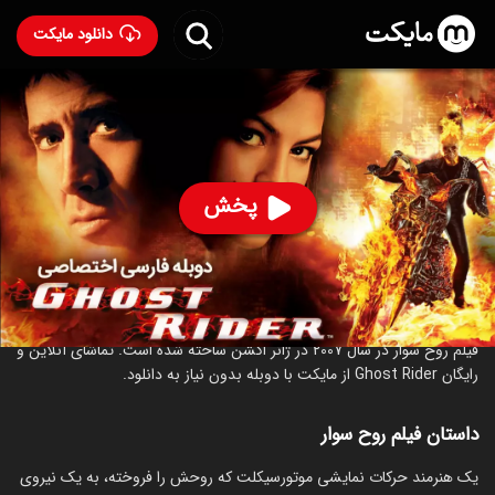
دانلود مایکت
فیلم روح سوار با دوبله فارسی
- Ghost Rider 2007
93
۵.۳
۱,۲۶۳
%
پخش
ساخت آمریکا سال 2007
رده سنی ۱۳+
اکشن
درباره فیلم روح سوار
فیلم روح سوار در سال 2007 در ژانر اکشن ساخته شده است. تماشای آنلاین و
رایگان Ghost Rider از مایکت با دوبله بدون نیاز به دانلود.
داستان فیلم روح سوار
یک هنرمند حرکات نمایشی موتورسیکلت که روحش را فروخته، به یک نیروی