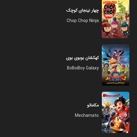
چهار نینجای کوچک
Chop Chop Ninja
کهکشان بوبوی بوی
BoBoiBoy Galaxy
مکاماتو
Mechamato