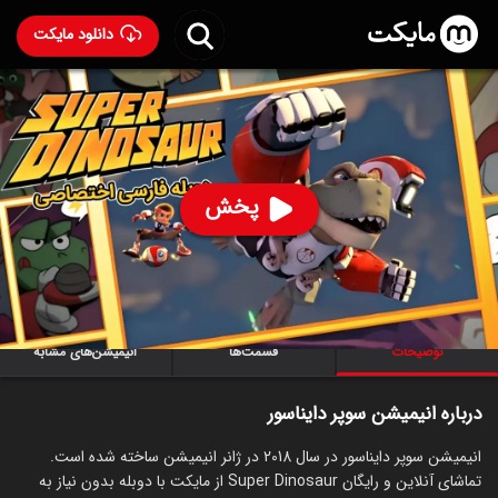
دانلود مایکت
انیمیشن سوپر دایناسور با دوبله فارسی
- Super Dinosaur
2018
85
۸.۶
۳۱
%
پخش
ساخت کانادا سال 2018
رده سنی ۷+
سریال
انیمیشن
اکشن
ماجراجویی
کمدی
علمی‌تخیلی
توضیحات
قسمت‌ها
انیمیشن‌های مشابه
درباره انیمیشن سوپر دایناسور
انیمیشن سوپر دایناسور در سال 2018 در ژانر انیمیشن ساخته شده است.
تماشای آنلاین و رایگان Super Dinosaur از مایکت با دوبله بدون نیاز به