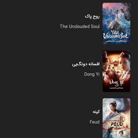
روح پاک
The Unclouded Soul
افسانه دونگ‌یی
Dong Yi
کینه
Feud