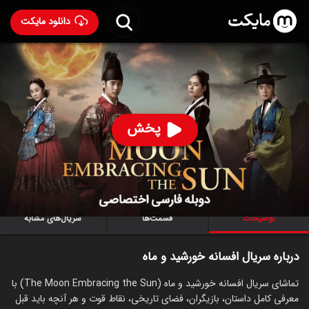
دانلود مایکت
سریال افسانه خورشید و ماه با دوبله فارسی
- The Moon
Embracing the Sun 2012
95
۷.۹
۲,۳۹۷
%
پخش
ساخت کره جنوبی سال 2012
رده سنی ۳+
کره‌ای
سریال
درام
عاشقانه
توضیحات
قسمت‌ها
سریال‌های مشابه
درباره سریال افسانه خورشید و ماه
تماشای سریال افسانه خورشید و ماه (The Moon Embracing the Sun) با
معرفی کامل داستان، بازیگران، فضای تاریخی، نقاط قوت و هر آنچه باید قبل