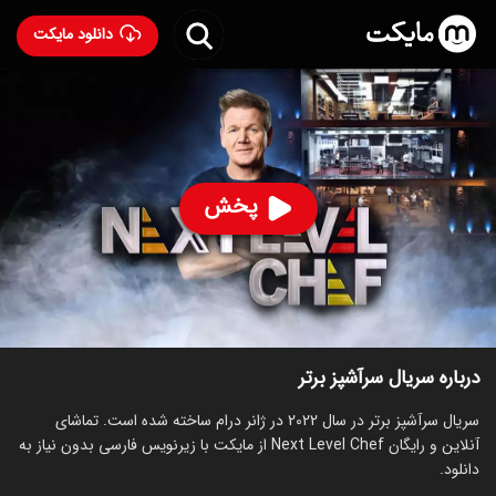
دانلود مایکت
سریال سرآشپز برتر
- Next Level Chef 2022
92
۶.۸
۸۵
%
پخش
ساخت آمریکا سال 2022
رده سنی ۱۳+
سریال
درام
توضیحات
قسمت‌ها
سریال‌های مشابه
درباره سریال سرآشپز برتر
سریال سرآشپز برتر در سال 2022 در ژانر درام ساخته شده است. تماشای
آنلاین و رایگان Next Level Chef از مایکت با زیرنویس فارسی بدون نیاز به
دانلود.