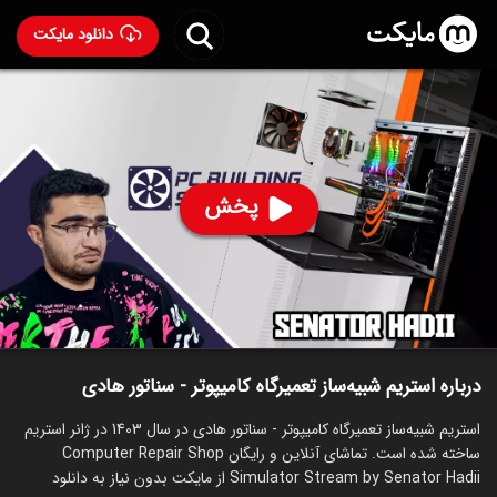
دانلود مایکت
استریم شبیه‌ساز تعمیرگاه کامیپوتر - سناتور هادی
ساخت 1403
87
۳۵
%
سناتور هادی
پخش
ساخت ایران سال 1403
رده سنی ۱۳+
استریم
توضیحات
قسمت‌ها
سریال‌های مشابه
درباره استریم شبیه‌ساز تعمیرگاه کامیپوتر - سناتور هادی
استریم شبیه‌ساز تعمیرگاه کامیپوتر - سناتور هادی در سال 1403 در ژانر استریم
ساخته شده است. تماشای آنلاین و رایگان Computer Repair Shop
Simulator Stream by Senator Hadii از مایکت بدون نیاز به دانلود