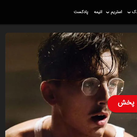
دک
استریم
انیمه
پادکست
پخش