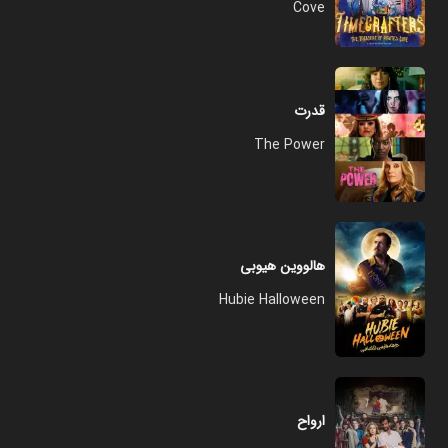
Cove
قدرت
The Power
هالووین هیوبی
Hubie Halloween
ارواح