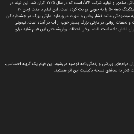
مارتی بزرگ در کل یک درام ورزشی و زندگی‌نامه آمریکایی به کارگردانی جاش سفدی و تولید شرکت A24 است که در سال 2025 اکران شد. این فیلم در
IMDb امتیاز 7.9 را به دست آورد که در آن زندگی مارتی ریزنباخ، قهرمان پینگپنگ دهه 50 را به خوبی روایت کرده است. این فیلم با مدت زمان 120
ه موضوعاتی مانند فشار روانی و شهرت می‌پردازد. مارتی بزرگ در جشنواره کن
هرت و لحظات روانی در مارتی بزرگ بسیار خوب از آب در آمده است. تیموتی
وان نشان داده است. البته برخی لحظات روان‌شناختی این فیلم شاید برای
ران درام‌های ورزشی و زندگی‌نامه توصیه می‌شود. این فیلم یک گزینه احساسی،
 قادر به تماشای نسخه باکیفیت این اثر هستید.