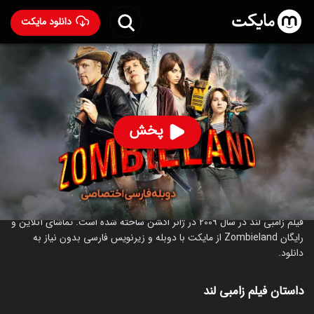
دانلود مایکت
فیلم زامبی لند با دوبله فارسی
- Zombieland 2009
91
۷.۵
۲,۱۳۸
%
پخش
ساخت آمریکا سال 2009
رده سنی ۱۸+
اکشن
کمدی
ترسناک
درباره فیلم زامبی لند
فیلم زامبی لند در سال 2009 در ژانر اکشن ساخته شده است. تماشای آنلاین و
رایگان Zombieland از مایکت با دوبله و زیرنویس فارسی بدون نیاز به
دانلود.
داستان فیلم زامبی لند