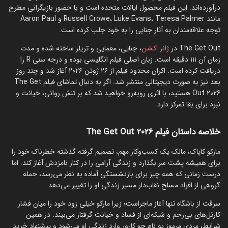
درآورده‌اند. این فیلم محصول ایالات متحده است و با حضور بازیگرانی مطرح
مانند Russell Crowe، Luke Evans، Teresa Palmer و Aaron Paul
توجه علاقه‌مندان به آثار جنایی را به خود جلب کرده است.
The Get Out در
ژانر اکشن
، جنایی، معمایی و تریلر ساخته شده و مدت
زمان آن ۱۱۱ دقیقه است. زبان اصلی فیلم انگلیسی بوده و درجه سنی R را
دریافت کرده است. اکران محدود فیلم از ۲۶ ژوئن ۲۰۲۶ آغاز شد و چند روز
بعد نیز به صورت دیجیتالی منتشر شد. اگر به دنبال تماشای فیلم The Get
Out 2026 هستید، با اثری روبه‌رو خواهید شد که بر تنش روانی، خیانت و
نبرد برای بقا تمرکز دارد.
خلاصه داستان فیلم The Get Out 2026
مارکو کاپاک، مالک یک کسب‌وکار مهم، تصمیم گرفته گذشته خطرناک خود را
برای همیشه پشت سر بگذارد و زندگی آرامی را در کنار نامزدش آغاز کند. اما
درست زمانی که همه چیز برای بازنشستگی آماده به نظر می‌رسد، حمله
گروهی از افراد مسلح نقاب‌دار مسیر زندگی او را تغییر می‌دهد.
سرقت از باشگاه تنها آغاز ماجراست؛ زیرا مارکو خیلی زود خود را میان فشار
کارتل‌های بی‌رحم و شبکه‌ای از فساد و خیانت گرفتار می‌بیند. در همین
شرایط، مردی مرموز به نام جو کارور وارد زندگی او می‌شود و پیشنهاد خرید