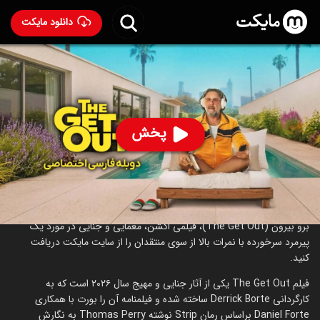
دانلود مایکت
فیلم خروج با دوبله فارسی
- The Get Out 2026
100
۵.۵
۱۳
%
پخش
ساخت آمریکا سال 2026
رده سنی ۱۸+
اکشن
درباره فیلم خروج
برو بیرون (The Get Out)، فیلمی اکشن، معمایی و جنایی در مورد یک
پیرمرد سرخورده با نمرات بالا از سوی منتقدان را از سایت مایکت دریافت
کنید.
فیلم The Get Out یکی از آثار جنایی و مهیج سال ۲۰۲۶ است که به
کارگردانی Derrick Borte ساخته شده و فیلمنامه آن را بورت با همکاری
Daniel Forte براساس رمان Strip نوشته Thomas Perry به نگارش