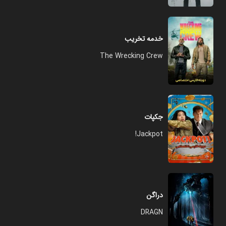
خدمه تخریب
The Wrecking Crew
جکپات
Jackpot!
دراگن
DRAGN