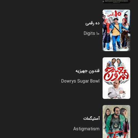
ده رقمی
10 Digits
قندون جهیزیه
Dowrys Sugar Bowl
آستیگمات
Astigmatism