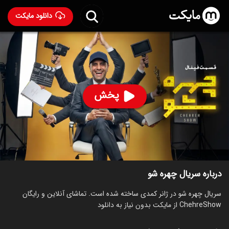
دانلود مایکت
سریال چهره شو
65
۵.۰
۶۱
%
پخش
رده سنی ۱۳+
سریال
کمدی
توضیحات
قسمت‌ها
سریال‌های مشابه
درباره سریال چهره شو
سریال چهره شو در ژانر کمدی ساخته شده است. تماشای آنلاین و رایگان
ChehreShow از مایکت بدون نیاز به دانلود