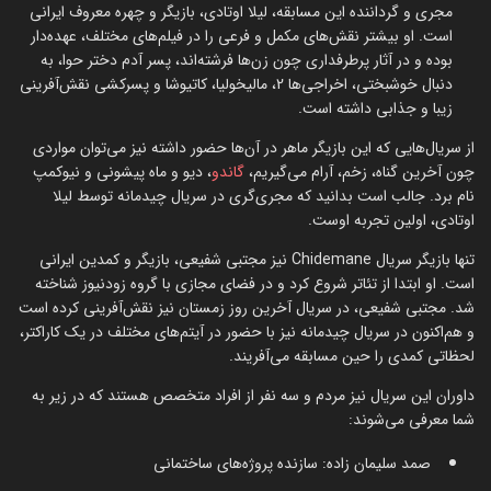
مجری و گرداننده این مسابقه، لیلا اوتادی، بازیگر و چهره معروف ایرانی
است. او بیشتر نقش‌های مکمل و فرعی را در فیلم‌های مختلف، عهده‌دار
بوده و در آثار پرطرفداری چون زن‌ها فرشته‌اند، پسر آدم دختر حوا، به
دنبال خوشبختی، اخراجی‌ها 2، مالیخولیا، کاتیوشا و پسرکشی نقش‌آفرینی
زیبا و جذابی داشته است.
از سریال‌هایی که این بازیگر ماهر در آن‌ها حضور داشته نیز می‌توان مواردی
چون آخرین گناه، زخم، آرام می‌گیریم،
گاندو
، دیو و ماه پیشونی و نیوکمپ
نام برد. جالب است بدانید که مجری‌گری در سریال چیدمانه توسط لیلا
اوتادی، اولین تجربه اوست.
تنها بازیگر سریال Chidemane نیز مجتبی شفیعی، بازیگر و کمدین ایرانی
است. او ابتدا از تئاتر شروع کرد و در فضای مجازی با گروه زودنیوز شناخته
شد. مجتبی شفیعی، در سریال آخرین روز زمستان نیز نقش‌آفرینی کرده است
و هم‌اکنون در سریال چیدمانه نیز با حضور در آیتم‌های مختلف در یک کاراکتر،
لحظاتی کمدی را حین مسابقه می‌آفریند.
داوران این سریال نیز مردم و سه نفر از افراد متخصص هستند که در زیر به
شما معرفی می‌شوند:
صمد سلیمان زاده: سازنده پروژه‌های ساختمانی