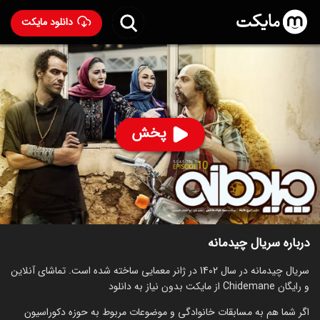
دانلود مایکت
سریال چیدمانه
ساخت 1402
89
۱,۰۳۹
%
پخش
ساخت ایران سال 1402
رده سنی ۱۳+
سریال
خانوادگی
توضیحات
قسمت‌ها
سریال‌های مشابه
درباره سریال چیدمانه
سریال چیدمانه در سال 1402 در ژانر معمایی ساخته شده است. تماشای آنلاین
و رایگان Chidemane از مایکت بدون نیاز به دانلود
اگر شما هم به مسابقات خانوادگی و موضوعات مربوط به حوزه دکوراسیون