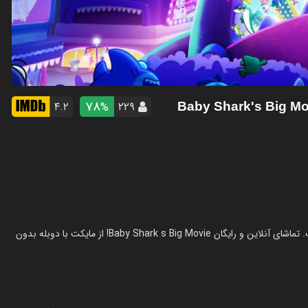
78
۴.۲
۲۲۹
%
انیمیشن بچه کوسه بزرگ در سال 2023 در ژانر انیمیشن ساخته شده است. تماشای آنلاین و رایگان Baby Shark s Big Movie! از مایکت با دوبله بدون