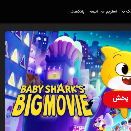
دک
استریم
انیمه
پادکست
پخش