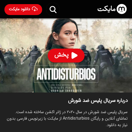
دانلود مایکت
سریال پلیس ضد شورش
- Antidisturbios 2020
81
۸.۱
۱۱۸
%
پخش
ساخت اسپانیا سال 2020
رده سنی ۱۸+
سریال
اکشن
جنایی
درام
توضیحات
قسمت‌ها
سریال‌های مشابه
درباره سریال پلیس ضد شورش
سریال پلیس ضد شورش در سال 2020 در ژانر اکشن ساخته شده است.
تماشای آنلاین و رایگان Antidisturbios از مایکت با زیرنویس فارسی بدون
نیاز به دانلود.