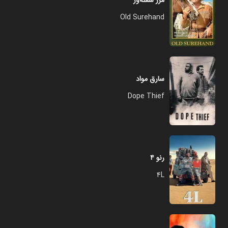
مرز شعله‌ور
Old Surehand
سارق مواد
Dope Thief
رنو ۴
4L