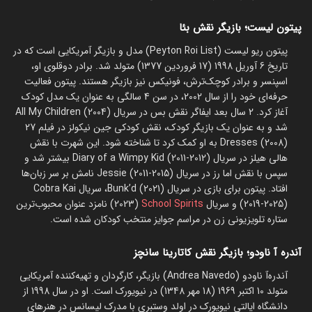
پیتون لیست؛ بازیگر نقش بئا
پیتون ریو لیست (Peyton Roi List) مدل و بازیگر آمریکایی است که در
تاریخ 6 آوریل 1998 (17 فروردین 1377) متولد شد. برادر دوقلوی او،
اسپنسر و برادر کوچک‌ترش، فونیکس نیز بازیگر هستند. پیتون فعالیت
حرفه‌ای خود را از سال 2002، در سن 4 سالگی به عنوان یک مدل کودک
آغاز کرد. 2 سال بعد ایفاگر نقش بس در سریال All My Children (2004)
شد و به عنوان یک بازیگر کودک، نقش کودکی جین نیکولز در فیلم 27
Dresses (2008) به او کمک کرد تا شناخته شود. این شهرت با نقش
هالی هیلز در سریال Diary of a Wimpy Kid (2011-2012) بیشتر شد و
سپس با نقش اما رز در سریال Jessie (2011-2015) نامش بر سر زبان‌ها
افتاد. پیتون برای بازی در سریال Bunk’d (2021)، سریال Cobra Kai
(2019-2025) و سریال
School Spirits
(2023) نامزد عنوان محبوب‌ترین
ستاره تلویزیونی زن در مراسم جوایز منتخب کودکان شده است.
آندره آ ناودو؛ بازیگر نقش کاتارینا سانچز
آندره‌آ ناودو (Andrea Navedo) بازیگر، کارگردان و تهیه‌کننده آمریکایی
متولد 10 اکتبر 1969 (18 مهر 1348) در نیویورک است. او در سال 1998 از
دانشگاه ایالتی نیویورک در اولد وستبری با مدرک لیسانس در هنرهای