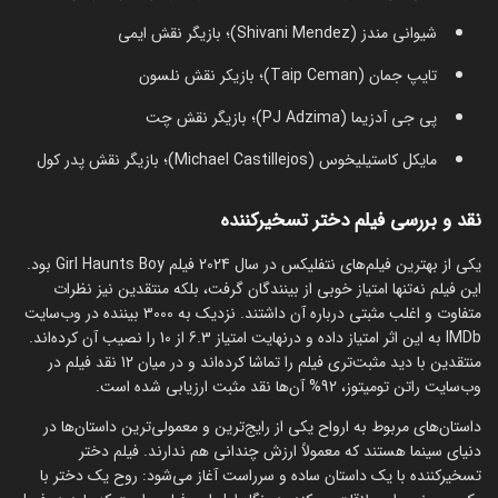
شیوانی مندز (Shivani Mendez)؛ بازیگر نقش ایمی
تایپ جمان (Taip Ceman)؛ بازیکر نقش نلسون
پی جی آدزیما (PJ Adzima)؛ بازیگر نقش چت
مایکل کاستیلیخوس (Michael Castillejos)؛ بازیگر نقش پدر کول
نقد و بررسی فیلم دختر تسخیرکننده
یکی از بهترین فیلم‌های نتفلیکس در سال 2024 فیلم Girl Haunts Boy بود.
این فیلم نه‌تنها امتیاز خوبی از بینندگان گرفت، بلکه منتقدین نیز نظرات
متفاوت و اغلب مثبتی درباره آن داشتند. نزدیک به 3000 بیننده در وب‌سایت
IMDb به این اثر امتیاز داده و درنهایت امتیاز 6.3 از 10 را نصیب آن کرده‌اند.
منتقدین با دید مثبت‌تری فیلم را تماشا کرده‌اند و در میان 12 نقد فیلم در
وب‌سایت راتن تومیتوز، 92% آن‌ها نقد مثبت ارزیابی شده است.
داستان‌های مربوط به ارواح یکی از رایج‌ترین و معمولی‌ترین داستان‌ها در
دنیای سینما هستند که معمولاً ارزش چندانی هم ندارند. فیلم دختر
تسخیرکننده با یک داستان ساده و سرراست آغاز می‌شود: روح یک دختر با