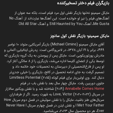
بازیگران فیلم دختر تسخیرکننده
مایکل سیمینو نه‌تنها بازیگر نقش اول مرد فیلم است، بلکه سه عنوان از
آهنگ‌های فیلم را نیز او خوانده است: این آهنگ‌ها عبارت‌اند از: آهنگ No
Me Gusta، آهنگ Still Haunted by You و آهنگ Old All Star.
مایکل سیمینو؛ بازیگر نقش کول سانچز
آقای مایکل سیمینو (Michael Cimino) بازیگر آمریکایی متولد 10 نوامبر
1999، برابر با 19 آبان 1378، در لاس‌وگاس است. پدرش ایتالیایی-آلمانی و
مادرش پورتوریکویی است. مایکل پس از پیوستن به یک گروه بازیگری که
توسط یکی از اعضای کلیسا اداره می‌شد، بازیگری را از 8 سالگی آغاز کرد.
او پس از فارغ‌التحصیلی از دبیرستان به تحصیلات خود خاتمه داد و
تصمیم گرفت به جای ادامه تحصیل در کالج، بازیگری را خیلی جدی‌تر
دنبال کند. وی اولین‌بار برای فیلم کوتاه Limitless Potential (2015)
جلوی دوربین رفت. مایکل چهار سال بعد با نقش باب در فیلم
Annabelle Comes Home
(2019) شناخته شد و با نقش ویکتور سالازار
در سریال Love, Victor (2020-2022) به شهرت رسید. اگر از طرفداران
سریال‌های طنز باشید، مایکل را با نقش سوئیش در فصل دوم سریال How
I Met Your Father و نقش ایتن در فصل چهارم سریال Never Have I
Ever، هر دو محصول سال 2023، می‌شناسید.