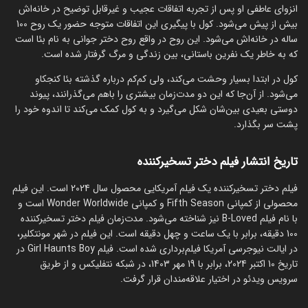
انزوای عاطفی او پس از تجربه اتفاقات عجیب و غیرقابل توضیح در خانه‌اش
بیش از پیش می‌شود. کول با پیگیری این اتفاقات متوجه حضور یک روح 100
ساله در خانه‌اش می‌شود. این روح در واقع روح دختر جوانی به نام بئا است
که به خاطر یک نفرین باستانی، بین زندگی و مرگ گرفتار شده است.
کول در ابتدا بسیار وحشت می‌کند، ولی کم‌کم درباره گذشته بئا کنجکاو
می‌شود. از آن‌جا که این دو مدت‌زمان بیشتری را باهم می‌گذرانند، پیوند
دوستی بعیدی بین‌شان شکل می‌گیرد و به کول کمک می‌کند تا اندوه خود را
پشت سر بگذارد.
تاریخ انتشار فیلم دختر تسخیرکننده
فیلم دختر تسخیرکننده یک فیلم آمریکایی محصول سال 2024 است. این فیلم
محصولی از کمپانی Fifth Season و کمپانی Wonder Worldwide است و
با نام فیلم B-Loved نیز شناخته می‌شود. مدت‌زمان فیلم دختر تسخیرکننده
100 دقیقه، برابر با یک ساعت و چهل دقیقه است. این فیلم در شهر مونتکلیر،
در ایالت نیوجرسی آمریکا فیلم‌برداری شده است. فیلم Girl Haunts Boy در
تاریخ 10 اکتبر 2024، برابر با 19 مهر 1403، در شبکه نتفلیکس و از طریق
سرویس ویدئو در اختیار علاقه‌مندان قرار گرفت.