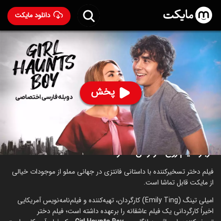
دانلود مایکت
فیلم روح سرگردان دختر با دوبله فارسی
- Girl Haunts Boy
2024
88
۶.۳
۲۶۰
%
پخش
ساخت آمریکا سال 2024
رده سنی ۱۳+
عاشقانه
درباره فیلم روح سرگردان دختر
فیلم دختر تسخیرکننده با داستانی فانتزی در جهانی مملو از موجودات خیالی
از مایکت قابل تماشا است.
امیلی تینگ (Emily Ting) کارگردان، تهیه‌کننده و فیلم‌نامه‌نویس آمریکایی
اخیراً کارگردانی یک فیلم عاشقانه را برعهده داشته است؛ فیلم دختر