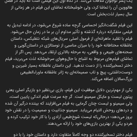
یک پسر نوجوان ملاقات می‌کند. در نگاه اول این فیلمی است که باید در فصل
هالووین آن را تماشا کرد، ولی خوشبختانه تماشای این فیلم در هر زمانی از
سال بسیار لذت‌بخش است.
این فیلم شگفت‌انگیز احساسی گرچه ساده شروع می‌شود، در ادامه تبدیل به
فیلمی متفکرانه درباره گذشته و تأثیر مداوم آن بر ما در زمان حال می‌شود.
فیلم با تقلید ماهرانه‌ای از فرمول اصلی سریال‌های شبکه نتفلیکس، داستان
عاشقانه محتاطانه خود را با میزان مناسبی از نوستالژی در داستان‌گویی و
صحنه‌های طبیعی و واقعی، به مرحله بالاتری ارتقاء می‌دهد. پس اگر از
تماشای فیلم‌های مربوط به اشباح با حال‌وهوای سرخوشانه لذت می‌برید، فیلم
دختر تسخیرکننده را از دست ندهید. این داستان عاشقانه بسیار شیرین و
دوست‌داشتنی، پیچ و تاب صمیمانه‌ای به ژانر عاشقانه ماوراءالطبیعی
بزرگ‌سالان اضافه می‌کند.
یکی از مهم‌ترین دلایل موفقیت این فیلم، بازی بی‌نظیر دو بازیگر اصلی یعنی
پیتون لیست و مایکل سیمینو است. گر چه سرعت فیلم اندکی پایین است،
ولی سیمینو و لیست چنان گرمایی به فیلم می‌افزایند که بیننده درگیر آن شده
و دردهای روحش التیام می‌یابد. سیمینو جذابیت و صمیمیت را در نقش خود
بروز می‌دهد؛ درحالی‌که لیست شوخ‌طبعی آزادی را با کار خود ترکیب کرده و
هردو یکی از بهترین بازی‌های خود را ارائه می‌دهند.
فیلم دختر تسخیرکننده دو وجه کاملاً متفاوت دارد و داستان خود را با دو