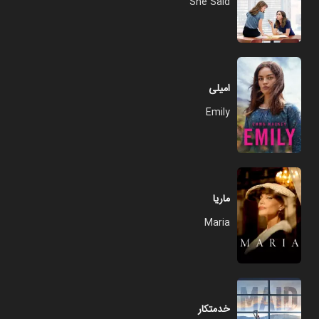
She Said
امیلی
Emily
ماریا
Maria
خدمتکار