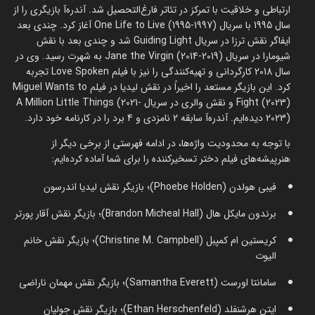
ارتباطی و خلاقیت با تمرکز در تئاتر فارغ‌التحصیل شد. آندره‌آ بازیگری را از
سال 1995 با سریال One Life to Live (1995-1997) آغاز کرد. چندی بعد
ایفاگر نقش ترزا در سریال Guiding Light شد و چندی بعد با نقش
شیومارا در سریال Jane the Virgin (2014-2019) به شهرت رسید. وی در
سال 2018 کارگردانی و تهیه‌کنندگی را نیز با فیلم Love Spoken تجربه
کرد. این بازیگر مستعد را اخیراً در نقش لیدیا در فیلم Miguel Wants to
Fight (2023) و نقش والری در سریال A Million Little Things (2021-
2023) دیده‌ایم. آندره‌آ سابقه 2 نامزدی و 4 برد را در کارنامه خود دارد.
با توجه به محدودیت واژه‌ها، در ادامه فهرستی از برخی دیگر از
هنرپیشه‌های فیلم دختر تسخیرکننده را برای شما آماده کرده‌ایم:
فیبی هولدن (Phoebe Holden)؛ بازیگر نقش لیدیا اندرسون
برندون مایکل هال (Brandon Micheal Hall)؛ بازیگر نقش آقار پورتر
کریستین ام کمپبل (Christine M. Campbell)؛ بازیگر نقش خانم
الیوت
سامانتا اورست (Samantha Everett)؛ بازیگر نقش مهمان ناراضی
ایتن هرشنفلد (Ethan Herschenfeld)؛ بازیگر نقش جولیان