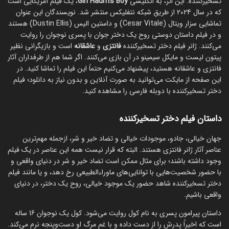
تسخیرکننده. این اثر، به انگلیسی
Girl Haunts Boy
، یک فیلم آمریکایی است
که در سال 2024 از طریق شبکه نتفلیکس منتشر شد. نویسندگان این عنوان
تماشایی سزار ویتال (Cesar Vitale) و داستین الیس (Dustin Ellis) هستند
و در فیلم داستان دوستی روح یک دختر جوان با پسری نوجوان را روایت
می‌کنند. ژانر فیلم دختر تسخیرکننده
فانتزی
و
عاشقانه
است و بازیگرانی نظیر
پیتون لیست و مایکل سیمینو در آن بازی می‌کنند. اگر شما هم از طرفداران آثار
فانتزی و عاشقانه هستید، پیشنهاد می‌کنیم حتماً این فیلم را تماشا کنید. در
این صفحه از مایکت می‌توانید به صورت آنلاین و بدون نیاز به دانلود؛ فیلم
دختر تسخیرکننده با دوبله فارسی را مشاهده کنید.
داستان فیلم دختر تسخیرکننده
جهان خیالی، جادو، موجودات خیالی و تضاد خیر و شر، ازجمله مهم‌ترین
عناصر آثار ژانر فانتزی هستند. البته که قرار نیست همه این عناصر در یک فیلم
وجود داشته باشند؛ برای مثال ممکن است تضاد خیر و شر در دنیای واقعی و
با حضور شخصیت‌هایی با توانایی‌های ماوراءالطبیعی رخ دهد، و یا مانند فیلم
دختر تسخیرکننده شاهد حضور یک موجود خیالی، روح یک دختر، در دنیای
واقعی باشیم.
داستان پیرامون پسری به نام کول روایت می‌شود. کول یک نوجوان 16 ساله
است که اخیراً پدرش را از دست داده و با غم مرگ او دست‌وپنجه نرم می‌کند.