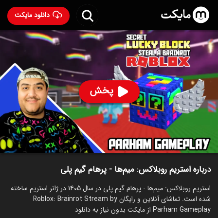
دانلود مایکت
استریم روبلاکس: میم‌ها - پرهام گیم پلی
ساخت 1405
85
۱۰۲
%
پرهام گیم پلی
پخش
ساخت ایران سال 1405
رده سنی ۱۳+
استریم
توضیحات
قسمت‌ها
سریال‌های مشابه
درباره استریم روبلاکس: میم‌ها - پرهام گیم پلی
استریم روبلاکس: میم‌ها - پرهام گیم پلی در سال 1405 در ژانر استریم ساخته
شده است. تماشای آنلاین و رایگان Roblox: Brainrot Stream by
Parham Gameplay از مایکت بدون نیاز به دانلود