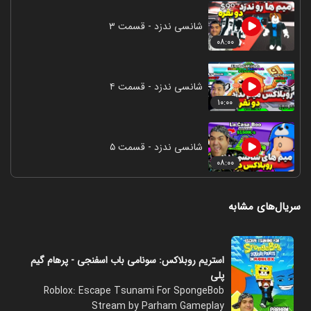
شانسی ندزد - قسمت ۳
۰۸:۰۰
شانسی ندزد - قسمت ۴
۱۰:۰۰
شانسی ندزد - قسمت ۵
۰۸:۰۰
سریال‌های مشابه
استریم روبلاکس: سونامی باب اسفنجی - پرهام گیم
پلی
Roblox: Escape Tsunami For SpongeBob
Stream by Parham Gameplay