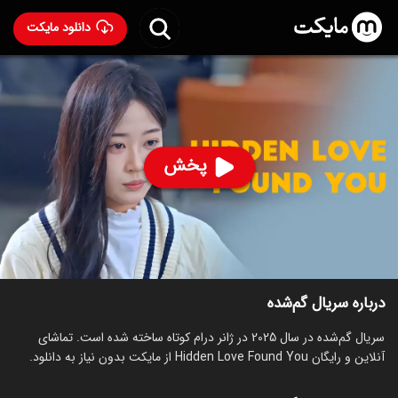
دانلود مایکت
سریال گم‌شده
- Hidden Love Found You 2025
82
۳۴
%
پخش
ساخت چین سال 2025
رده سنی ۱۳+
سریال
توضیحات
قسمت‌ها
سریال‌های مشابه
درباره سریال گم‌شده
سریال گم‌شده در سال 2025 در ژانر درام کوتاه ساخته شده است. تماشای
آنلاین و رایگان Hidden Love Found You از مایکت بدون نیاز به دانلود.