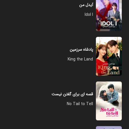
آیدل من
Idol I
پادشاه سرزمین
King the Land
قصه ای برای گفتن نیست
No Tail to Tell