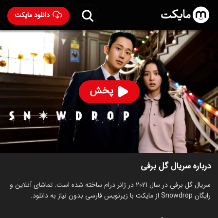
دانلود مایکت
سریال گل برفی
- Snowdrop 2021
96
۸.۱
۳,۳۷۷
%
پخش
ساخت کره جنوبی سال 2021
رده سنی ۱۳+
کره‌ای
سریال
درام
عاشقانه
توضیحات
قسمت‌ها
سریال‌های مشابه
درباره سریال گل برفی
سریال گل برفی در سال 2021 در ژانر درام ساخته شده است. تماشای آنلاین و
رایگان Snowdrop از مایکت با زیرنویس فارسی بدون نیاز به دانلود.