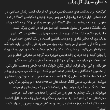
داستان سریال گل برفی
"برگرفته از یادداشت‌های دست‌نویس مردی که از یک کمپ زندان سیاسی در
کره شمالی فرار کرده، «برف‌چال» در پس‌زمینه جنبش دمکراسی 1987 در کره
جنوبی روایت می‌شود. در سال 1987، ایم سو هو و اون یونگ رو دانشجویان
یک دانشگاه معتبر در سئول هستند. ایم سو هو که در آلمان بزرگ شده،
جاذبه‌ای ملایم دارد، اما در عین حال حس مرموزی را منتقل می‌کند. اون
یونگ رو، که دختر شادی و دوست‌داشتنی است، در یک تجمع اجتماعی در
همان نگاه اول عاشق او می‌شود. یک روز، سو هو به طور ناگهانی وارد خوابگاه
دخترانه‌ای می‌شود در حالی که بدنش از خون پوشیده شده و اون یونگ رو او
را پنهان کرده و به درمان زخم‌هایش می‌پردازد، گرچه در معرض خطر و زیر
نظر است. در میان ناظران، آنها باید از پی سونگ هی، مدیر سخت‌گیر
خوابگاه، و کی بوک اوک، اپراتور تلفن خوابگاه که به خاطر وضعیت مالی‌اش
از تحصیل دانشگاهی صرف‌نظر کرده، دوری کنند. لی کانگ مو، رئیس بی‌رحم
تیم 1 خدمات اطلاعات ملی (NIS) است و همیشه بر رعایت قوانین پا فشاری
می‌کند. در مقابل، مأمور NIS، جانگ هان نا، impulsive و پرشور در کارش
است. کانگ چونگ یا، جراح زیبا و بااستعداد در یک بیمارستان فرسوده،
می‌تواند در یک چشم به هم زدن هر کسی را مجذوب خود کند. هرچند
مهارت‌های او در اتاق عمل به او شهرتی محکم به عنوان یک جراح قابل اعتماد
داده، دکتر کانگ مرموز به نظر می‌رسد و به نظر می‌رسد چیزی را پنهان کرده
است."