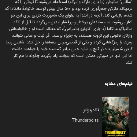
"ساللی" سالیوان (با بازی مارک والبرگ) استخدام می‌شود تا ثروتی را که
فردیناند ماژلان جمع‌آوری کرده بود و ۵۰۰ سال پیش توسط خانوادهٔ مانکادا گم
شده، بازیابی کند. آنچه در ابتدا به عنوان یک ماموریت دزدی برای این دو
آغاز می‌شود، به مسابقه‌ای پرخطر و پرفشار تبدیل می‌گردد تا قبل از آنکه
سانتیاگو مانکادا (با بازی آنتونیو باندراس)، که معتقد است او و خانواده‌اش
وارثان قانونی این ثروت هستند، به جایزه برسند. اگر نیت و سالی بتوانند
رمزها را رمزگشایی کرده و یکی از قدیمی‌ترین معماها را حل کنند، شانس پیدا
کردن ۵ میلیارد دلار گنج و شاید حتی برادر گمشده خود را خواهند داشت...
اما این تنها در صورتی ممکن است که بتوانند یاد بگیرند چگونه با هم کار
کنند.
فیلم‌های مشابه
تاندربولتز
Thunderbolts