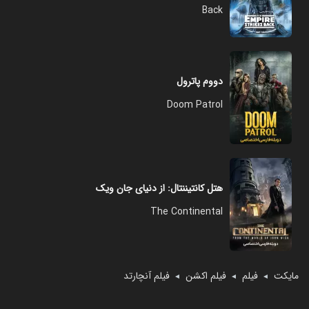
Back
دووم پاترول
Doom Patrol
هتل کانتیننتال: از دنیای جان ویک
The Continental
مایکت
فیلم
فیلم اکشن
فیلم آنچارتد
◄
◄
◄