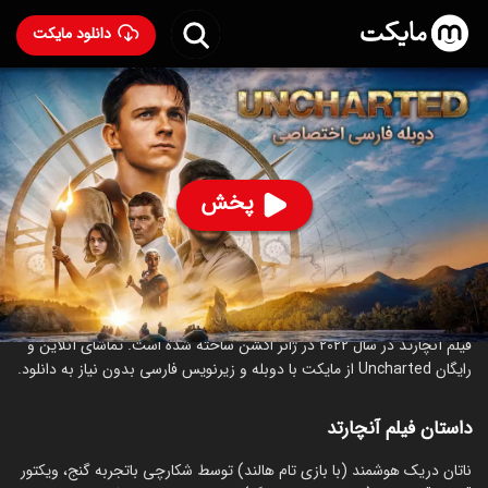
دانلود مایکت
فیلم آنچارتد با دوبله فارسی
- Uncharted 2022
96
۶.۳
۲,۱۰۶
%
پخش
ساخت آمریکا سال 2022
رده سنی ۱۳+
اکشن
ماجراجویی
درباره فیلم آنچارتد
فیلم آنچارتد در سال 2022 در ژانر اکشن ساخته شده است. تماشای آنلاین و
رایگان Uncharted از مایکت با دوبله و زیرنویس فارسی بدون نیاز به دانلود.
داستان فیلم آنچارتد
ناتان دریک هوشمند (با بازی تام هالند) توسط شکارچی باتجربه گنج، ویکتور