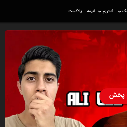
دک
استریم
انیمه
پادکست
پخش