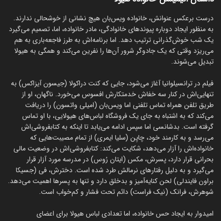
درست برعکس عنوانش، خانواده ویس‌بان هیچ نشانی از خوشحالی ندارند.
به منظور ایجاد دوباره پیوندهای خانوادگی، مادر خانواده، اما، تصمیم می‌گیرد
یک شب خوش‌گذرانی ترتیب دهد. اما برنامه‌اش به طرز فاجعه‌باری به هم
می‌ریزد وقتی که یک جادوگر شرور آن‌ها را نفرین می‌کند و همگی به هیولا
تبدیل می‌شوند.
فیلم در ترانسیلوانیا آغاز می‌شود، جایی که کنت دراکولا (جیسون آیزاکس) به
تنهایی‌اش در کنار سه خفاش خدمتکارش افسوس می‌خورد. ناگهان، او از
طریق تلفن همراه تماس تلفنی اما ویس‌بان (امیلی واتسون) را دریافت
می‌کند که به اشتباه به جای یک فروشگاه لباس‌های هیولایی، با او تماس
گرفته است. بدشانسی اما سپس ادامه می‌یابد تا اینکه به کتابفروشی‌اش
می‌رسد و به کارمند خود، چایِن (سلیا ایمری) از تمام مصیبت‌هایی که
خانواده‌اش را آزار می‌دهد، شکایت می‌کند: کتابفروشی‌اش در وضعیت مالی
بحرانی قرار دارد، پسرش، مکس (ایتان رُوس) در مدرسه مورد آزار قرار
می‌گیرد و به دلیل رفتارهای نرمالش طرد شده است. دخترش، فی (جسیکا
براون فایندلی) لحن کنایه‌آمیز و بدخلق دارد و تنها به پسرها اهمیت می‌دهد.
شوهرش، فرانک (نیک فراست) دائم تحت فشار و کم‌خواب است.
امیدوار به ایجاد حس خانواده، اما تعدادی لباس هیولا برای اعضای