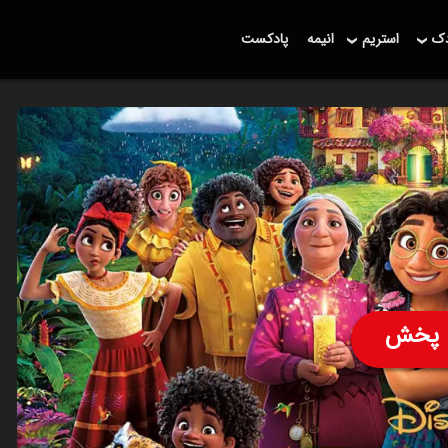
دک
استریم
انیمه
پادکست
پخش