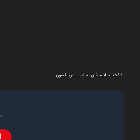
مایکت
انیمیشن
انیمیشن افسون
◄
◄
با